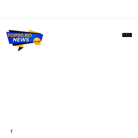
Top90.ro un site de știri / blog de noutăți, dedicat diseminării de
informații și actualități. Acesta oferă articole, reportaje și analize pe
teme diverse, de la evenimente curente la subiecte specifice de
interes. Este un spațiu digital pentru informare și educație.
Contactati-ne oricand la adresa: contact@top90.ro
Contact www.top90.ro
Politica de cookies (GDPR)
Politică de confidențialitate