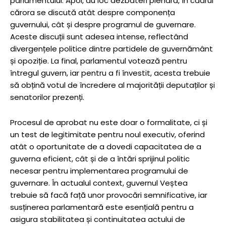
parlamentului. Apoi, au loc dezbateri plenară, în cadrul
cărora se discută atât despre componența
guvernului, cât și despre programul de guvernare.
Aceste discuții sunt adesea intense, reflectând
divergențele politice dintre partidele de guvernământ
și opoziție. La final, parlamentul votează pentru
întregul guvern, iar pentru a fi învestit, acesta trebuie
să obțină votul de încredere al majorității deputaților și
senatorilor prezenți.
Procesul de aprobat nu este doar o formalitate, ci și
un test de legitimitate pentru noul executiv, oferind
atât o oportunitate de a dovedi capacitatea de a
guverna eficient, cât și de a întări sprijinul politic
necesar pentru implementarea programului de
guvernare. În actualul context, guvernul Veștea
trebuie să facă față unor provocări semnificative, iar
susținerea parlamentară este esențială pentru a
asigura stabilitatea și continuitatea actului de