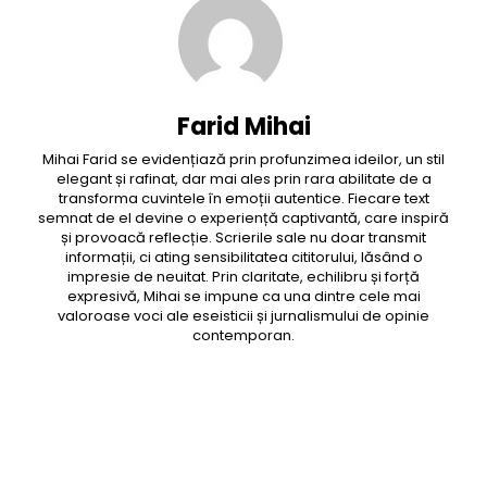
Farid Mihai
Mihai Farid se evidențiază prin profunzimea ideilor, un stil
elegant și rafinat, dar mai ales prin rara abilitate de a
transforma cuvintele în emoții autentice. Fiecare text
semnat de el devine o experiență captivantă, care inspiră
și provoacă reflecție. Scrierile sale nu doar transmit
informații, ci ating sensibilitatea cititorului, lăsând o
impresie de neuitat. Prin claritate, echilibru și forță
expresivă, Mihai se impune ca una dintre cele mai
valoroase voci ale eseisticii și jurnalismului de opinie
contemporan.
Facebook
Twitter
Pinterest
WhatsApp