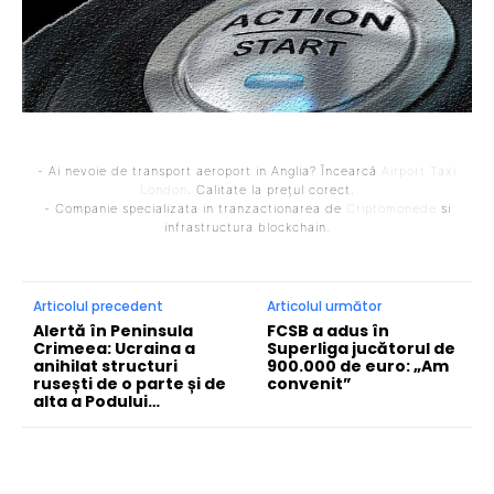
- Ai nevoie de transport aeroport in Anglia? Încearcă
Airport Taxi
London
. Calitate la prețul corect.
- Companie specializata in tranzactionarea de
Criptomonede
si
infrastructura blockchain.
Articolul precedent
Articolul următor
Alertă în Peninsula
FCSB a adus în
Crimeea: Ucraina a
Superliga jucătorul de
anihilat structuri
900.000 de euro: „Am
rusești de o parte și de
convenit”
alta a Podului…