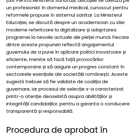
țării. Pentru Ministerul Sănătății, discuțiile se axează pe
un profesionist în domeniul medical, cunoscut pentru
reformele propuse în sistemul sanitar. La Ministerul
Educației, se discută despre un academician cu idei
moderne referitoare la digitalizare și adaptarea
programei la nevoile actuale ale pieței muncii. Fiecare
dintre aceste propuneri reflectă angajamentul
guvernului de a pune în aplicare politici inovatoare și
eficiente, menite să facă față provocărilor
contemporane și să asigure un progres constant în
sectoarele esențiale ale societății românești. Aceste
sugestii trebuie să fie validate de coaliția de
guvernare, iar procesul de selecție s-a caracterizat
printr-o atenție deosebită asupra abilităților și
integrității candidaților, pentru a garanta o conducere
transparentă și responsabilă.
Procedura de aprobat în