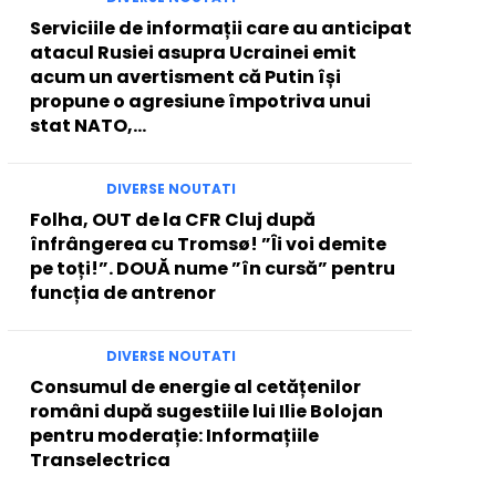
Serviciile de informații care au anticipat
atacul Rusiei asupra Ucrainei emit
acum un avertisment că Putin își
propune o agresiune împotriva unui
stat NATO,...
DIVERSE NOUTATI
Folha, OUT de la CFR Cluj după
înfrângerea cu Tromsø! ”Îi voi demite
pe toți!”. DOUĂ nume ”în cursă” pentru
funcția de antrenor
DIVERSE NOUTATI
Consumul de energie al cetățenilor
români după sugestiile lui Ilie Bolojan
pentru moderație: Informațiile
Transelectrica