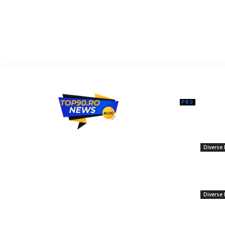
━ Ar
Ministrul
ul față 
Top90.ro un site de știri / blog de noutăți,
fost o a
dedicat diseminării de informații și
Diverse 
actualități. Acesta oferă articole, reportaje
și analize pe teme diverse, de la
„Dumneze
evenimente curente la subiecte specifice
complicat
de interes. Este un spațiu digital pentru
adresa l
informare și educație. Contactati-ne
Diverse 
oricand la adresa: contact@top90.ro
Karina P
Contact www.top90.ro
personal