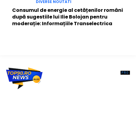
DIVERSE NOUTATI
Consumul de energie al cetățenilor români
după sugestiile lui Ilie Bolojan pentru
moderație: Informațiile Transelectrica
Top90.ro un site de știri / blog de noutăți, dedicat diseminării de
informații și actualități. Acesta oferă articole, reportaje și analize pe
teme diverse, de la evenimente curente la subiecte specifice de
interes. Este un spațiu digital pentru informare și educație.
Contactati-ne oricand la adresa: contact@top90.ro
Contact www.top90.ro
Politica de cookies (GDPR)