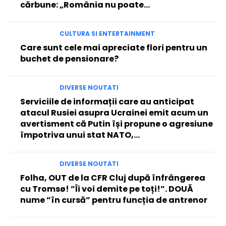
cărbune: „România nu poate…
CULTURA SI ENTERTAINMENT
Care sunt cele mai apreciate flori pentru un
buchet de pensionare?
DIVERSE NOUTATI
Serviciile de informații care au anticipat
atacul Rusiei asupra Ucrainei emit acum un
avertisment că Putin își propune o agresiune
împotriva unui stat NATO,...
DIVERSE NOUTATI
Folha, OUT de la CFR Cluj după înfrângerea
cu Tromsø! ”Îi voi demite pe toți!”. DOUĂ
nume ”în cursă” pentru funcția de antrenor