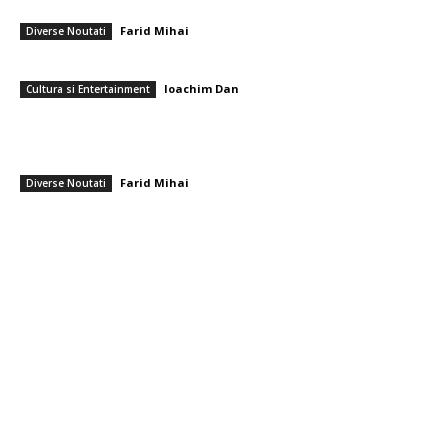
centralelor pe cărbune: „România nu poate…
Farid Mihai
-
7 august 2026
Diverse Noutati
Care sunt cele mai apreciate flori pentru un buchet de pensionare?
Ioachim Dan
-
7 august 2026
Cultura si Entertainment
Serviciile de informații care au anticipat atacul Rusiei asupra Ucrainei
emit acum un avertisment că Putin își propune o agresiune împotriva
unui stat NATO,...
Farid Mihai
-
7 august 2026
Diverse Noutati
━ Toate categoriile
Afaceri si Industrii
Arta si istorie
Auto
Beauty
Constructii
Cultura si Entertainment