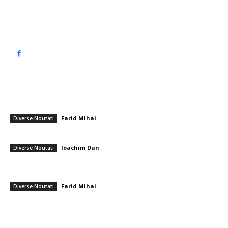
Politică de confidențialitate
━ Articole populare
Câștiguri la Loto de Revelion: Fericiții care finalizează anul cu o sumă
mai mare de bani
Farid Mihai
-
31 decembrie 2025
Diverse Noutati
Care sunt cei mai buni saci de dormit pentru camping la munte?
Ioachim Dan
-
21 martie 2026
Diverse Noutati
Alessia Pop, învingătoarea competiției Vocea României 2025: Care
este povestea ei?
Farid Mihai
-
19 decembrie 2025
Diverse Noutati
━ Ultimele stiri
PSD cere lui Bolojan să sprijine la Bruxelles reactivarea funcționării