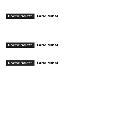
România se află în fața pericolului unui blackout complet dacă
dificultățile energetice se intensifică. Specialiștii cereau verificări…
Farid Mihai
-
8 august 2026
Diverse Noutati
Nicușor Dan, în urma hotărârii Moody’s: „Menținerea ratingului
României se datorează muncii depuse de instituții, populație și
sectorul privat”
Farid Mihai
-
7 august 2026
Diverse Noutati
Gigi Becali a parafat în Scoția
Farid Mihai
-
7 august 2026
Diverse Noutati
━ Toate categoriile
Afaceri si Industrii
Arta si istorie
Auto
Beauty
Constructii
Cultura si Entertainment