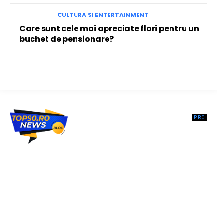
CULTURA SI ENTERTAINMENT
Care sunt cele mai apreciate flori pentru un
buchet de pensionare?
Top90.ro un site de știri / blog de noutăți, dedicat diseminării de
informații și actualități. Acesta oferă articole, reportaje și analize pe
teme diverse, de la evenimente curente la subiecte specifice de
interes. Este un spațiu digital pentru informare și educație.
Contactati-ne oricand la adresa: contact@top90.ro
Contact www.top90.ro