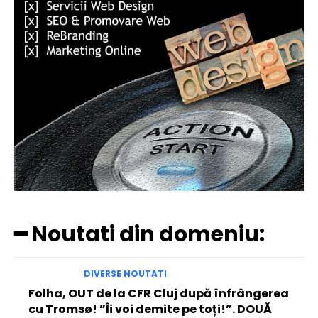
━ Noutati din domeniu:
DIVERSE NOUTATI
Folha, OUT de la CFR Cluj după înfrângerea
cu Tromsø! ”Îi voi demite pe toți!”. DOUĂ