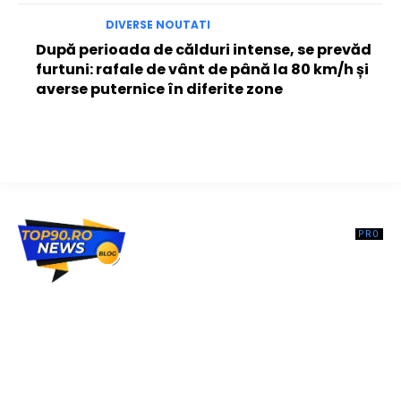
DIVERSE NOUTATI
După perioada de călduri intense, se prevăd
furtuni: rafale de vânt de până la 80 km/h și
averse puternice în diferite zone
Top90.ro un site de știri / blog de noutăți, dedicat diseminării de
informații și actualități. Acesta oferă articole, reportaje și analize pe
teme diverse, de la evenimente curente la subiecte specifice de
interes. Este un spațiu digital pentru informare și educație.
Contactati-ne oricand la adresa: contact@top90.ro
Contact www.top90.ro