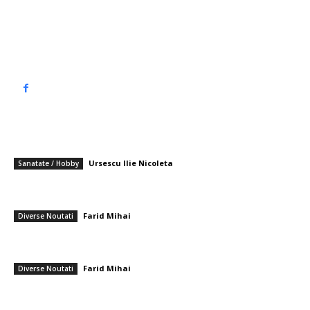
Politica de cookies (GDPR)
Politică de confidențialitate
━ Articole populare
7 tipuri de bonturi protetice și indicațiile clinice ale fiecăruia
Ursescu Ilie Nicoleta
-
20 aprilie 2026
Sanatate / Hobby
11 membri NATO, printre care și România, sunt implicați într-o achiziție
comună de aeronave de monitorizare Saab…
Farid Mihai
-
7 iulie 2026
Diverse Noutati
Câștigurile cadrelor didactice în 2027. Noua legislație de salarizare
schimbă structura din învățământ
Farid Mihai
-
26 mai 2026
Diverse Noutati
━ Ultimele stiri