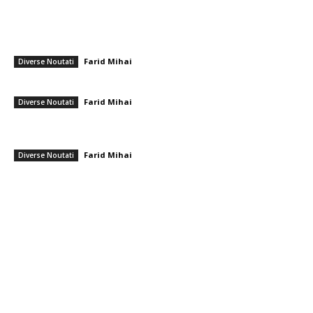
━ Ultimele stiri
Nicușor Dan, în urma hotărârii Moody’s: „Menținerea ratingului
României se datorează muncii depuse de instituții, populație și
sectorul privat”
Farid Mihai
-
7 august 2026
Diverse Noutati
Gigi Becali a parafat în Scoția
Farid Mihai
-
7 august 2026
Diverse Noutati
PSD cere lui Bolojan să sprijine la Bruxelles reactivarea funcționării
centralelor pe cărbune: „România nu poate…
Farid Mihai
-
7 august 2026
Diverse Noutati
━ Toate categoriile
Afaceri si Industrii
Arta si istorie
Auto
Beauty
Constructii