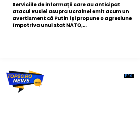
Serviciile de informații care au anticipat
atacul Rusiei asupra Ucrainei emit acum un
avertisment că Putin își propune o agresiune
împotriva unui stat NATO,...
Top90.ro un site de știri / blog de noutăți, dedicat diseminării de
informații și actualități. Acesta oferă articole, reportaje și analize pe
teme diverse, de la evenimente curente la subiecte specifice de
interes. Este un spațiu digital pentru informare și educație.
Contactati-ne oricand la adresa: contact@top90.ro
Contact www.top90.ro