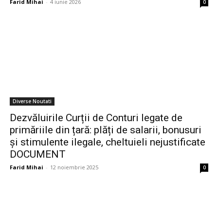
Farid Mihai
-
4 iunie 2026
0
Diverse Noutati
Dezvăluirile Curții de Conturi legate de
primăriile din țară: plăți de salarii, bonusuri
și stimulente ilegale, cheltuieli nejustificate
DOCUMENT
Farid Mihai
-
12 noiembrie 2025
0