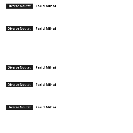
Farid Mihai
-
25 aprilie 2026
Diverse Noutati
Un studiu recent modifică proiecțiile pentru Primăria București:
Diferență considerabilă între primii doi candidați.
Farid Mihai
-
4 decembrie 2025
Diverse Noutati
━ Ultimele stiri
Nicușor Dan, în urma hotărârii Moody’s: „Menținerea ratingului
României se datorează muncii depuse de instituții, populație și
sectorul privat”
Farid Mihai
-
7 august 2026
Diverse Noutati
Gigi Becali a parafat în Scoția
Farid Mihai
-
7 august 2026
Diverse Noutati
PSD cere lui Bolojan să sprijine la Bruxelles reactivarea funcționării
centralelor pe cărbune: „România nu poate…
Farid Mihai
-
7 august 2026
Diverse Noutati
━ Toate categoriile
Afaceri si Industrii