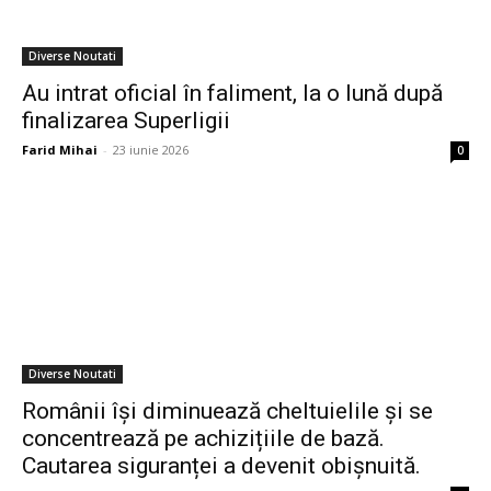
Diverse Noutati
Au intrat oficial în faliment, la o lună după
finalizarea Superligii
Farid Mihai
-
23 iunie 2026
0
Diverse Noutati
Românii își diminuează cheltuielile și se
concentrează pe achizițiile de bază.
Cautarea siguranței a devenit obișnuită.