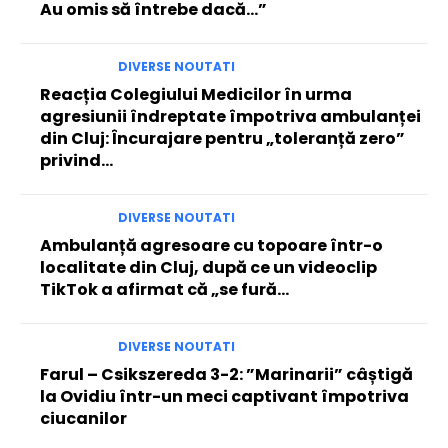
Au omis să întrebe dacă…”
DIVERSE NOUTATI
Reacția Colegiului Medicilor în urma
agresiunii îndreptate împotriva ambulanței
din Cluj: Încurajare pentru „toleranță zero”
privind…
DIVERSE NOUTATI
Ambulanță agresoare cu topoare într-o
localitate din Cluj, după ce un videoclip
TikTok a afirmat că „se fură…
DIVERSE NOUTATI
Farul – Csikszereda 3-2: ”Marinarii” câștigă
la Ovidiu într-un meci captivant împotriva
ciucanilor