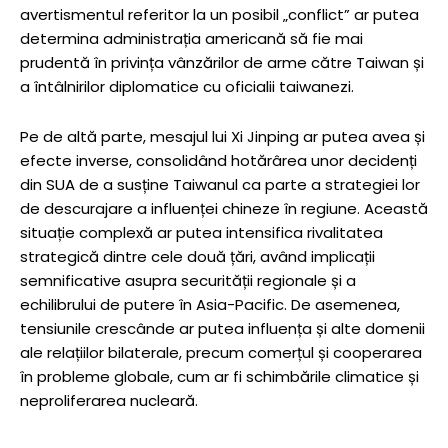
avertismentul referitor la un posibil „conflict” ar putea
determina administrația americană să fie mai
prudentă în privința vânzărilor de arme către Taiwan și
a întâlnirilor diplomatice cu oficialii taiwanezi.
Pe de altă parte, mesajul lui Xi Jinping ar putea avea și
efecte inverse, consolidând hotărârea unor decidenți
din SUA de a susține Taiwanul ca parte a strategiei lor
de descurajare a influenței chineze în regiune. Această
situație complexă ar putea intensifica rivalitatea
strategică dintre cele două țări, având implicații
semnificative asupra securității regionale și a
echilibrului de putere în Asia-Pacific. De asemenea,
tensiunile crescânde ar putea influența și alte domenii
ale relațiilor bilaterale, precum comerțul și cooperarea
în probleme globale, cum ar fi schimbările climatice și
neproliferarea nucleară.