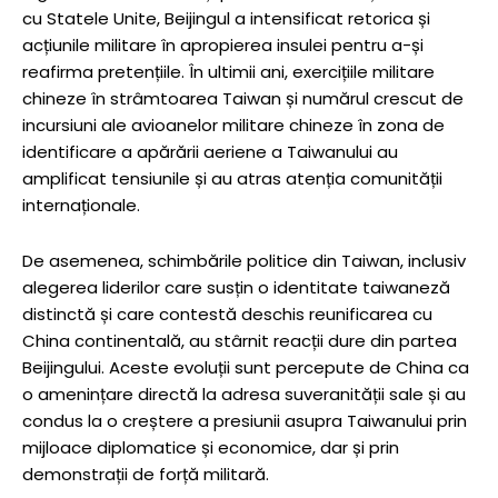
cu Statele Unite, Beijingul a intensificat retorica și
acțiunile militare în apropierea insulei pentru a-și
reafirma pretențiile. În ultimii ani, exercițiile militare
chineze în strâmtoarea Taiwan și numărul crescut de
incursiuni ale avioanelor militare chineze în zona de
identificare a apărării aeriene a Taiwanului au
amplificat tensiunile și au atras atenția comunității
internaționale.
De asemenea, schimbările politice din Taiwan, inclusiv
alegerea liderilor care susțin o identitate taiwaneză
distinctă și care contestă deschis reunificarea cu
China continentală, au stârnit reacții dure din partea
Beijingului. Aceste evoluții sunt percepute de China ca
o amenințare directă la adresa suveranității sale și au
condus la o creștere a presiunii asupra Taiwanului prin
mijloace diplomatice și economice, dar și prin
demonstrații de forță militară.