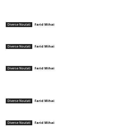
━ Articole populare
Proiect legislativ pentru reglementarea prostituției în România, lansat în
Parlament: „Legea stipulează un control sever”
Farid Mihai
-
12 ianuarie 2026
Diverse Noutati
EXCLUSIV: Președintele Nicușor Dan detaliază excluderea partidului
AUR de la guvernare: „Din aceste două motive”
Farid Mihai
-
14 iulie 2026
Diverse Noutati
Un studiu recent modifică proiecțiile pentru Primăria București:
Diferență considerabilă între primii doi candidați.
Farid Mihai
-
4 decembrie 2025
Diverse Noutati
━ Ultimele stiri
Folha, OUT de la CFR Cluj după înfrângerea cu Tromsø! ”Îi voi demite
pe toți!”. DOUĂ nume ”în cursă” pentru funcția de antrenor
Farid Mihai
-
6 august 2026
Diverse Noutati
România intră în cursa pentru energia eoliană offshore: Executivul
sugerează șase regiuni marine cu o putere de peste 11 GW
Farid Mihai
-
6 august 2026
Diverse Noutati