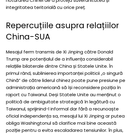
hotărârea Chinei de a proteja suveranitatea și
integritatea teritorială cu orice preț.
Repercuțiile asupra relațiilor
China-SUA
Mesajul ferm transmis de Xi Jinping către Donald
Trump are potențialul de a influența considerabil
relațiile bilaterale dintre China și Statele Unite. În
primul rând, sublinierea importanței politicii „o singură
Chină” de către liderul chinez poate pune presiune pe
administrația americană să își reconsidere poziția în
raport cu Taiwanul. Deși Statele Unite au menținut o
politică de ambiguitate strategică în legătură cu
Taiwanul, sprijinind-l informal dar fără a recunoaște
oficial independența sa, mesajul lui Xi Jinping ar putea
obliga Washingtonul să clarifice mai bine această
poziție pentru a evita escaladarea tensiunilor. În plus,