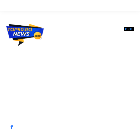
Top90.ro un site de știri / blog de noutăți, dedicat diseminării de
informații și actualități. Acesta oferă articole, reportaje și analize pe
teme diverse, de la evenimente curente la subiecte specifice de
interes. Este un spațiu digital pentru informare și educație.
Contactati-ne oricand la adresa: contact@top90.ro
Contact www.top90.ro
Politica de cookies (GDPR)
Politică de confidențialitate