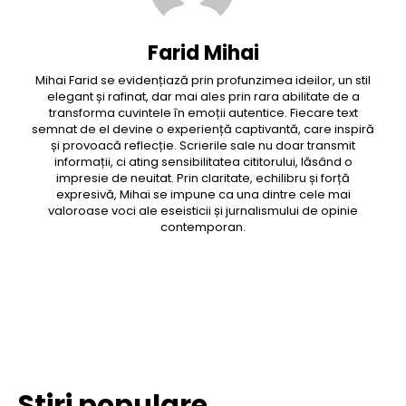
Farid Mihai
Mihai Farid se evidențiază prin profunzimea ideilor, un stil
elegant și rafinat, dar mai ales prin rara abilitate de a
transforma cuvintele în emoții autentice. Fiecare text
semnat de el devine o experiență captivantă, care inspiră
și provoacă reflecție. Scrierile sale nu doar transmit
informații, ci ating sensibilitatea cititorului, lăsând o
impresie de neuitat. Prin claritate, echilibru și forță
expresivă, Mihai se impune ca una dintre cele mai
valoroase voci ale eseisticii și jurnalismului de opinie
contemporan.
Facebook
Twitter
Pinterest
WhatsApp
Stiri populare