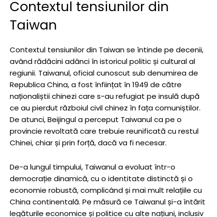
Contextul tensiunilor din
Taiwan
Contextul tensiunilor din Taiwan se întinde pe decenii,
având rădăcini adânci în istoricul politic și cultural al
regiunii. Taiwanul, oficial cunoscut sub denumirea de
Republica China, a fost înființat în 1949 de către
naționaliștii chinezi care s-au refugiat pe insulă după
ce au pierdut războiul civil chinez în fața comuniștilor.
De atunci, Beijingul a perceput Taiwanul ca pe o
provincie revoltată care trebuie reunificată cu restul
Chinei, chiar și prin forță, dacă va fi necesar.
De-a lungul timpului, Taiwanul a evoluat într-o
democrație dinamică, cu o identitate distinctă și o
economie robustă, complicând și mai mult relațiile cu
China continentală. Pe măsură ce Taiwanul și-a întărit
legăturile economice și politice cu alte națiuni, inclusiv