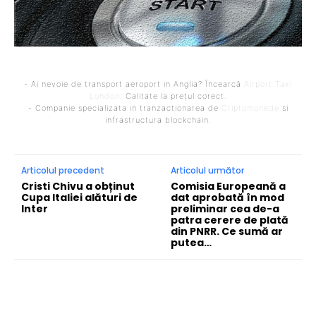
- Ai nevoie de transport aeroport in Anglia? Încearcă
Airport Taxi
London
. Calitate la prețul corect.
- Companie specializata in tranzactionarea de
Criptomonede
si
infrastructura blockchain.
Articolul precedent
Articolul următor
Cristi Chivu a obținut
Comisia Europeană a
Cupa Italiei alături de
dat aprobată în mod
Inter
preliminar cea de-a
patra cerere de plată
din PNRR. Ce sumă ar
putea…