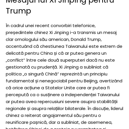
Trump
În cadrul unei recent convorbiri telefonice,
președintele chinez Xi Jinping i-a transmis un mesaj
clar omologului său american, Donald Trump,
accentuând că chestiunea Taiwanului este extrem de
delicată pentru China și că ar putea genera un
„conflict” între cele două superputeri dacă nu este
gestionată cu prudență. Xi Jinping a subliniat că
politica „o singură Chină” reprezintă un principiu
fundamental și nenegociabil pentru Beijing, avertizând
că orice acțiune a Statelor Unite care ar putea fi
percepută ca o susținere a independenței Taiwanului
ar putea avea repercusiuni severe asupra stabilității
regionale și asupra relațiilor bilaterale. În discuție, liderul
chinez a reiterat angajamentul său pentru o
reunificare pașnică, dar a subliniat, de asemenea,