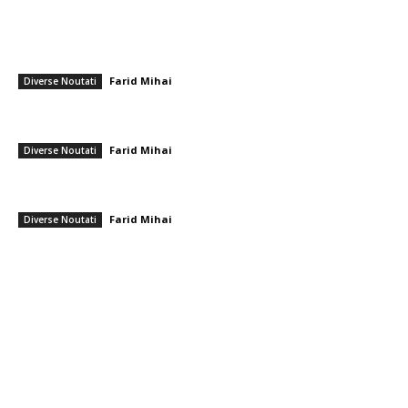
━ Ultimele stiri
Ambulanță agresoare cu topoare într-o localitate din Cluj, după ce un
videoclip TikTok a afirmat că „se fură…
Farid Mihai
-
9 august 2026
Diverse Noutati
Farul – Csikszereda 3-2: ”Marinarii” câștigă la Ovidiu într-un meci
captivant împotriva ciucanilor
Farid Mihai
-
8 august 2026
Diverse Noutati
CFR Cluj a încheiat un pact cu Marius Șumudică » Afirmațiile lui Varga și
toate informațiile referitoare la contract
Farid Mihai
-
8 august 2026
Diverse Noutati
━ Toate categoriile
Afaceri si Industrii
Arta si istorie
Auto
Beauty
Constructii