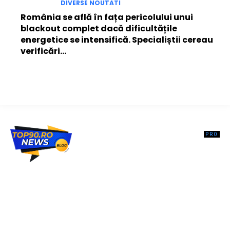
DIVERSE NOUTATI
România se află în fața pericolului unui
blackout complet dacă dificultățile
energetice se intensifică. Specialiștii cereau
verificări…
Top90.ro un site de știri / blog de noutăți, dedicat diseminării de
informații și actualități. Acesta oferă articole, reportaje și analize pe
teme diverse, de la evenimente curente la subiecte specifice de
interes. Este un spațiu digital pentru informare și educație.
Contactati-ne oricand la adresa: contact@top90.ro
Contact www.top90.ro