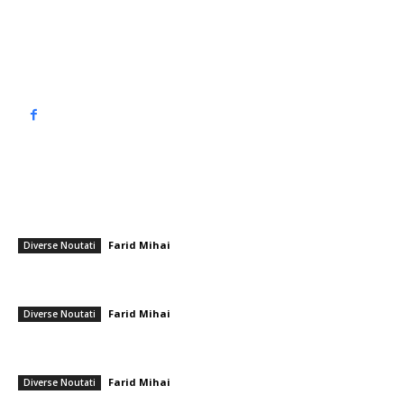
Politica de cookies (GDPR)
Politică de confidențialitate
━ Articole populare
BREAKING: Prima teorie a cercetătorilor despre originea incendiului
devastator din stațiunea de schi Crans-Montana. „Totul sugerează
acest lucru”
Farid Mihai
-
2 ianuarie 2026
Diverse Noutati
Dosarul lui Călin Georgescu, acuzat de propagandă, a fost suspendat
în etapa de cameră preliminară.
Farid Mihai
-
6 februarie 2026
Diverse Noutati
Tanczos Barna: „Atunci când comunicăm ieșirea UDMR de la
guvernare, ne retragem imediat”
Farid Mihai
-
24 martie 2026
Diverse Noutati