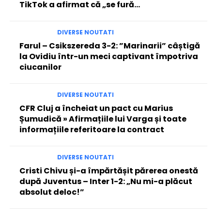
TikTok a afirmat că „se fură…
DIVERSE NOUTATI
Farul – Csikszereda 3-2: ”Marinarii” câștigă
la Ovidiu într-un meci captivant împotriva
ciucanilor
DIVERSE NOUTATI
CFR Cluj a încheiat un pact cu Marius
Șumudică » Afirmațiile lui Varga și toate
informațiile referitoare la contract
DIVERSE NOUTATI
Cristi Chivu și-a împărtășit părerea onestă
după Juventus – Inter 1-2: „Nu mi-a plăcut
absolut deloc!”