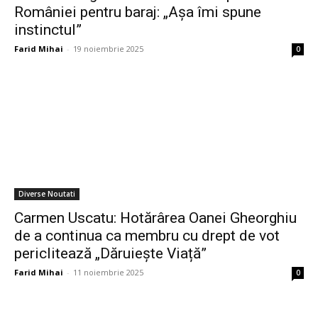
României pentru baraj: „Așa îmi spune
instinctul”
Farid Mihai
-
19 noiembrie 2025
0
Diverse Noutati
Carmen Uscatu: Hotărârea Oanei Gheorghiu
de a continua ca membru cu drept de vot
periclitează „Dăruiește Viață”
Farid Mihai
-
11 noiembrie 2025
0