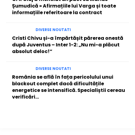
Șumudică » Afirmațiile lui Varga și toate
informațiile referitoare la contract
DIVERSE NOUTATI
Cristi Chivu și-a împărtășit părerea onestă
după Juventus – Inter 1-2: „Nu mi-a plăcut
absolut deloc!”
DIVERSE NOUTATI
România se află în fața pericolului unui
blackout complet dacă dificultățile
energetice se intensifică. Specialiștii cereau
verificări…