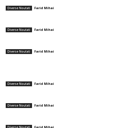
decedate și 12 rănite.
Farid Mihai
-
14 decembrie 2025
Diverse Noutati
Mesajul lui Bolojan cu prilejul zilei SUA: Gratitudine pentru soldații
americani care contribuie la securitatea României
Farid Mihai
-
4 iulie 2026
Diverse Noutati
„Momentul verității” al PSD, țintă a glumelor pe internet. Campania
pentru referendumul intern, satirizată…
Farid Mihai
-
19 aprilie 2026
Diverse Noutati
━ Ultimele stiri
Ambulanță agresoare cu topoare într-o localitate din Cluj, după ce un
videoclip TikTok a afirmat că „se fură…
Farid Mihai
-
9 august 2026
Diverse Noutati
Farul – Csikszereda 3-2: ”Marinarii” câștigă la Ovidiu într-un meci
captivant împotriva ciucanilor
Farid Mihai
-
8 august 2026
Diverse Noutati
CFR Cluj a încheiat un pact cu Marius Șumudică » Afirmațiile lui Varga și
toate informațiile referitoare la contract
Farid Mihai
-
8 august 2026
Diverse Noutati