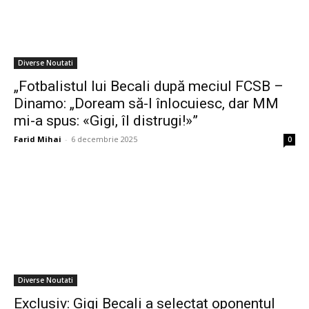
Diverse Noutati
„Fotbalistul lui Becali după meciul FCSB –
Dinamo: „Doream să-l înlocuiesc, dar MM
mi-a spus: «Gigi, îl distrugi!»”
Farid Mihai
-
6 decembrie 2025
0
Diverse Noutati
Exclusiv: Gigi Becali a selectat oponentul