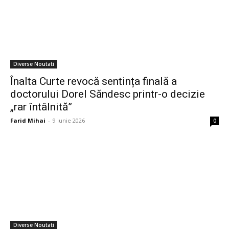
Diverse Noutati
Înalta Curte revocă sentința finală a
doctorului Dorel Săndesc printr-o decizie
„rar întâlnită”
Farid Mihai
-
9 iunie 2026
0
Diverse Noutati