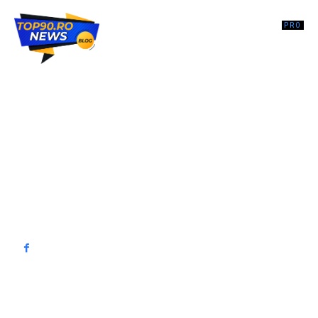
Top90.ro un site de știri / blog de noutăți, dedicat diseminării de
informații și actualități. Acesta oferă articole, reportaje și analize pe
teme diverse, de la evenimente curente la subiecte specifice de
interes. Este un spațiu digital pentru informare și educație.
Contactati-ne oricand la adresa: contact@top90.ro
Contact www.top90.ro
Politica de cookies (GDPR)
Politică de confidențialitate
━ Articole populare
Atac cu focuri de armă pe o plajă din Australia: Cel puțin 10 persoane