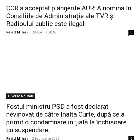
CCR a acceptat plângerile AUR: A nomina în
Consiliile de Administrație ale TVR și
Radioului public este ilegal.
Farid Mihai
-
29 aprilie 2026
0
Diverse Noutati
Fostul ministru PSD a fost declarat
nevinovat de către Înalta Curte, după ce a
primit o condamnare inițială la închisoare
cu suspendare.
Farid Mihai
-
2 februarie 2026
0