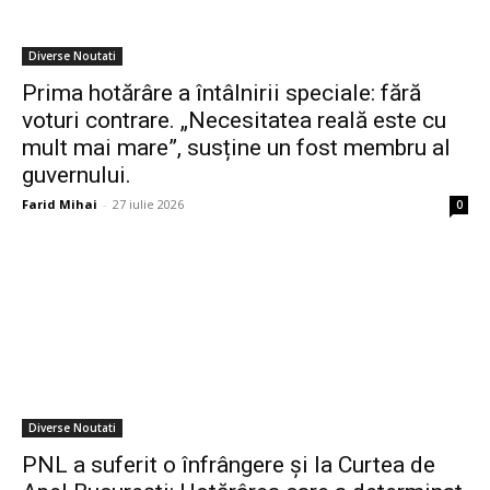
Diverse Noutati
Prima hotărâre a întâlnirii speciale: fără
voturi contrare. „Necesitatea reală este cu
mult mai mare”, susține un fost membru al
guvernului.
Farid Mihai
-
27 iulie 2026
0
Diverse Noutati
PNL a suferit o înfrângere și la Curtea de