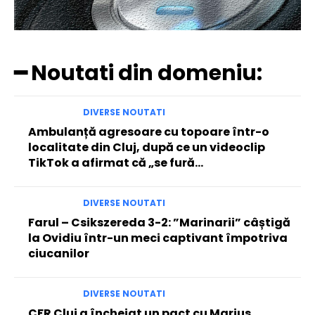
━ Noutati din domeniu:
DIVERSE NOUTATI
Ambulanță agresoare cu topoare într-o
localitate din Cluj, după ce un videoclip
TikTok a afirmat că „se fură…
DIVERSE NOUTATI
Farul – Csikszereda 3-2: ”Marinarii” câștigă
la Ovidiu într-un meci captivant împotriva
ciucanilor
DIVERSE NOUTATI
CFR Cluj a încheiat un pact cu Marius