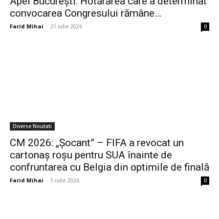
Apel București: Hotărârea care a determinat
convocarea Congresului rămâne…
Farid Mihai
-
21 iulie 2026
0
Diverse Noutati
CM 2026: „Șocant” – FIFA a revocat un
cartonaș roșu pentru SUA înainte de
confruntarea cu Belgia din optimile de finală
Farid Mihai
-
5 iulie 2026
0