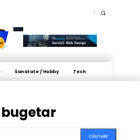
o
Sanatate / Hobby
Tech
t bugetar
CĂUTARE