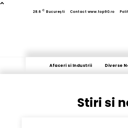
C
28.6
București
Contact www.top90.ro
Poli
Afaceri si Industrii
Diverse N
Stiri si