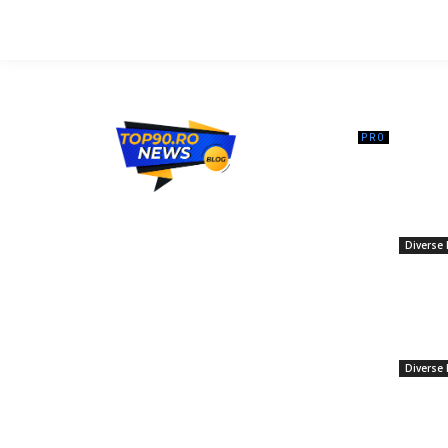
━ Ar
LIVE: Ni
despre a
Top90.ro un site de știri / blog de noutăți,
puteau fa
dedicat diseminării de informații și
critică p
actualități. Acesta oferă articole, reportaje
Diverse 
și analize pe teme diverse, de la
16 noiem
evenimente curente la subiecte specifice
Fiul pre
de interes. Este un spațiu digital pentru
Botoșani
informare și educație. Contactati-ne
Nicușor 
oricand la adresa: contact@top90.ro
vreo inf
Diverse 
Contact www.top90.ro
13 noiem
Politica de cookies (GDPR)
Statul 
Politică de confidențialitate
rafinărie