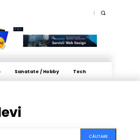
o
Sanatate / Hobby
Tech
levi
CĂUTARE