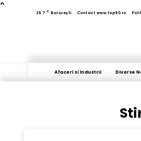
C
25.7
București
Contact www.top90.ro
Poli
Afaceri si Industrii
Diverse N
Sti