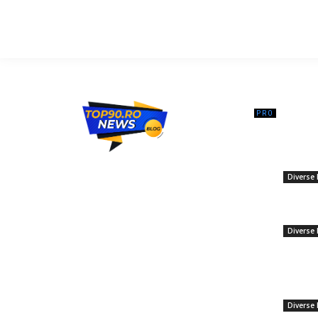
━ Ar
Minister
stări de 
Top90.ro un site de știri / blog de noutăți,
impozit
dedicat diseminării de informații și
Diverse 
actualități. Acesta oferă articole, reportaje
și analize pe teme diverse, de la
Reacția 
evenimente curente la subiecte specifice
Trump l-
de interes. Este un spațiu digital pentru
Diverse 
informare și educație. Contactati-ne
19 febru
oricand la adresa: contact@top90.ro
Diminuna
Guvernul
Contact www.top90.ro
de euro.
Politica de cookies (GDPR)
Diverse 
17 decem