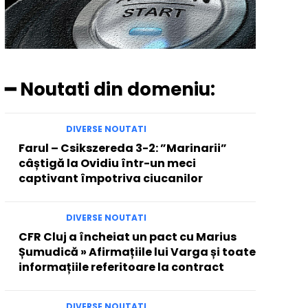
━ Noutati din domeniu:
DIVERSE NOUTATI
Farul – Csikszereda 3-2: ”Marinarii”
câștigă la Ovidiu într-un meci
captivant împotriva ciucanilor
DIVERSE NOUTATI
CFR Cluj a încheiat un pact cu Marius
Șumudică » Afirmațiile lui Varga și toate
informațiile referitoare la contract
DIVERSE NOUTATI