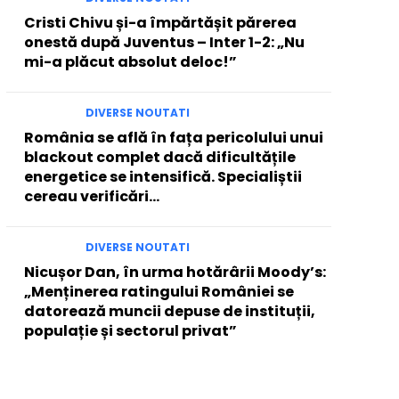
Cristi Chivu și-a împărtășit părerea
onestă după Juventus – Inter 1-2: „Nu
mi-a plăcut absolut deloc!”
DIVERSE NOUTATI
România se află în fața pericolului unui
blackout complet dacă dificultățile
energetice se intensifică. Specialiștii
cereau verificări…
DIVERSE NOUTATI
Nicușor Dan, în urma hotărârii Moody’s:
„Menținerea ratingului României se
datorează muncii depuse de instituții,
populație și sectorul privat”