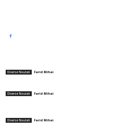
Politica de cookies (GDPR)
Politică de confidențialitate
━ Articole populare
Călin Georgescu, prima reacție în controversa care a tulburat justiția din
România
Farid Mihai
-
12 decembrie 2025
Diverse Noutati
Reacția lui Nicușor Dan după ce Donald Trump l-a numit „prim-ministrul
României”
Farid Mihai
-
19 februarie 2026
Diverse Noutati
Momentul în care un BMW „zboară” deasupra unui gard și se
ciocnește de peretele unei locuințe în Satu Mare: „Crezi că ești regele
drumurilor”
Farid Mihai
-
25 decembrie 2025
Diverse Noutati