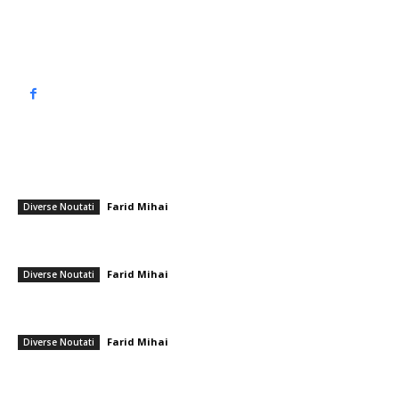
Politică de confidențialitate
━ Articole populare
ANM a revizuit prognoza: temperaturi de până la 41°C la umbră. Când
va ajunge canicula la intensitate maximă și ce zone vor fi influențate…
Farid Mihai
-
1 august 2026
Diverse Noutati
Fostul președinte UDMR Csaba Takacs a murit într-un accident de
tractor. Mesajul lui Kelemen Hunor.
Farid Mihai
-
1 mai 2026
Diverse Noutati
Trump a semnat actul legislativ care pune capăt celui mai îndelungat
blocaj guvernamental din istorie
Farid Mihai
-
13 noiembrie 2025
Diverse Noutati
━ Ultimele stiri