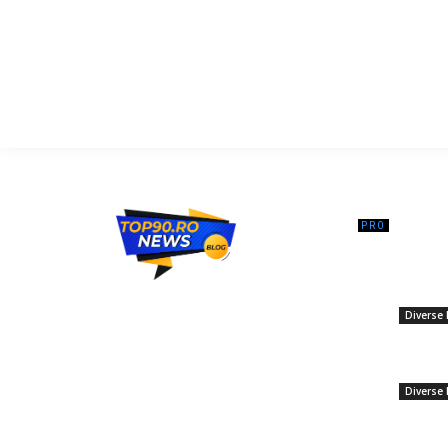
━ Ar
Negocier
lucru ale
Top90.ro un site de știri / blog de noutăți,
pentru d
dedicat diseminării de informații și
Diverse 
actualități. Acesta oferă articole, reportaje
și analize pe teme diverse, de la
Iuliu Mu
evenimente curente la subiecte specifice
limita ră
de interes. Este un spațiu digital pentru
Diverse 
informare și educație. Contactati-ne
oricand la adresa: contact@top90.ro
Ministru
legate d