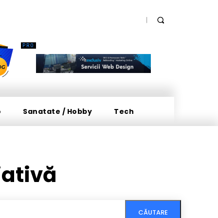
o
Sanatate / Hobby
Tech
iativă
CĂUTARE