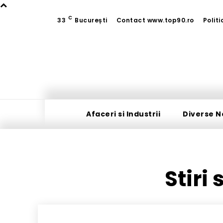
C
33
București
Contact www.top90.ro
Polit
Afaceri si Industrii
Diverse N
Stiri