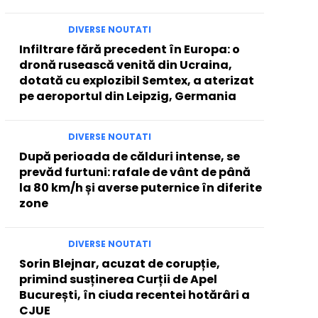
DIVERSE NOUTATI
Infiltrare fără precedent în Europa: o
dronă rusească venită din Ucraina,
dotată cu explozibil Semtex, a aterizat
pe aeroportul din Leipzig, Germania
DIVERSE NOUTATI
După perioada de călduri intense, se
prevăd furtuni: rafale de vânt de până
la 80 km/h și averse puternice în diferite
zone
DIVERSE NOUTATI
Sorin Blejnar, acuzat de corupție,
primind susținerea Curții de Apel
București, în ciuda recentei hotărâri a
CJUE