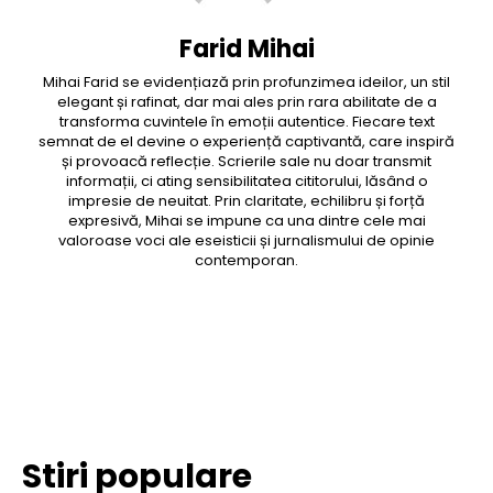
Farid Mihai
Mihai Farid se evidențiază prin profunzimea ideilor, un stil
elegant și rafinat, dar mai ales prin rara abilitate de a
transforma cuvintele în emoții autentice. Fiecare text
semnat de el devine o experiență captivantă, care inspiră
și provoacă reflecție. Scrierile sale nu doar transmit
informații, ci ating sensibilitatea cititorului, lăsând o
impresie de neuitat. Prin claritate, echilibru și forță
expresivă, Mihai se impune ca una dintre cele mai
valoroase voci ale eseisticii și jurnalismului de opinie
contemporan.
Facebook
Twitter
Pinterest
WhatsApp
Stiri populare