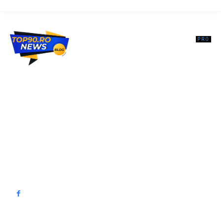
Top90.ro un site de știri / blog de noutăți, dedicat diseminării de
informații și actualități. Acesta oferă articole, reportaje și analize pe
teme diverse, de la evenimente curente la subiecte specifice de
interes. Este un spațiu digital pentru informare și educație.
Contactati-ne oricand la adresa: contact@top90.ro
Contact www.top90.ro
Politica de cookies (GDPR)
Politică de confidențialitate