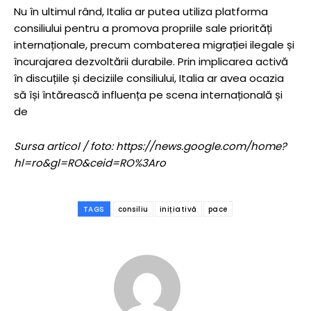
Nu în ultimul rând, Italia ar putea utiliza platforma
consiliului pentru a promova propriile sale priorități
internaționale, precum combaterea migrației ilegale și
încurajarea dezvoltării durabile. Prin implicarea activă
în discuțiile și deciziile consiliului, Italia ar avea ocazia
să își întărească influența pe scena internațională și
de
Sursa articol / foto: https://news.google.com/home?
hl=ro&gl=RO&ceid=RO%3Aro
TAGS
consiliu
inițiativă
pace