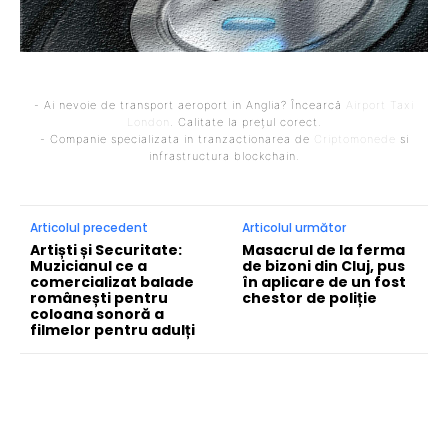
- Ai nevoie de transport aeroport in Anglia? Încearcă
Airport Taxi
London
. Calitate la prețul corect.
- Companie specializata in tranzactionarea de
Criptomonede
si
infrastructura blockchain.
Articolul precedent
Articolul următor
Artiști și Securitate:
Masacrul de la ferma
Muzicianul ce a
de bizoni din Cluj, pus
comercializat balade
în aplicare de un fost
românești pentru
chestor de poliție
coloana sonoră a
filmelor pentru adulți