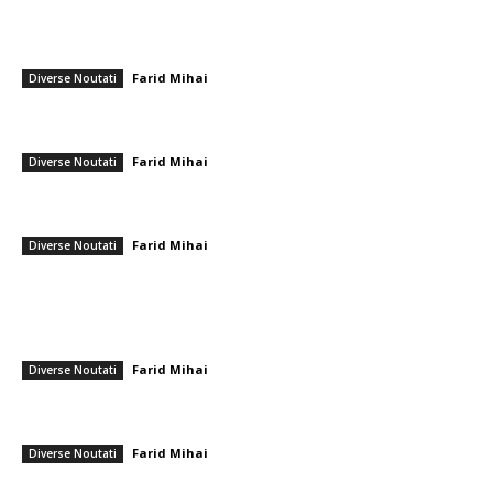
━ Articole populare
Ilie Bolojan se unește cu Digi24 în timpul crizei politice. Care este
planul său și care sunt posibilitățile de întoarcere la…
Farid Mihai
-
11 mai 2026
Diverse Noutati
Alibec a avut o reacție explozivă după ratările colosale în partida Farul
– Botoșani
Farid Mihai
-
2 mai 2026
Diverse Noutati
Kremlinul reacționează la strategia „actualizată” a SUA și Ucrainei din
Geneva / Avertizarea lui Zelenski
Farid Mihai
-
24 noiembrie 2025
Diverse Noutati
━ Ultimele stiri
România intră în cursa pentru energia eoliană offshore: Executivul
sugerează șase regiuni marine cu o putere de peste 11 GW
Farid Mihai
-
6 august 2026
Diverse Noutati
Marian Voinea, businessmanul reținut în legătură cu scandalul mitei din
sectorul armamentului, are conexiuni cu ‘Ndrangheta
Farid Mihai
-
6 august 2026
Diverse Noutati
Infiltrare fără precedent în Europa: o dronă rusească venită din Ucraina,