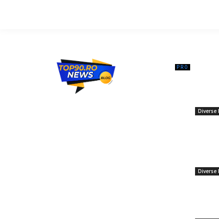
━ Ar
Marco Ru
susține 
Top90.ro un site de știri / blog de noutăți,
luni înai
dedicat diseminării de informații și
Diverse 
actualități. Acesta oferă articole, reportaje
16 febru
și analize pe teme diverse, de la
Sezonul 
evenimente curente la subiecte specifice
opulente
de interes. Este un spațiu digital pentru
înghețată.
informare și educație. Contactati-ne
urmașii 
oricand la adresa: contact@top90.ro
Diverse 
13 decem
Contact www.top90.ro
Traian B
Politica de cookies (GDPR)
rezultatu
Politică de confidențialitate
alegeril