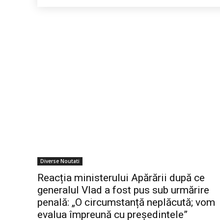
Diverse Noutati
Reacția ministerului Apărării după ce
generalul Vlad a fost pus sub urmărire
penală: „O circumstanță neplăcută; vom
evalua împreună cu președintele”