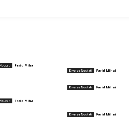
ticole populare
━ Ultimele stiri
bio afirmă la Budapesta că Trump îl
Nicușor Dan, în urma hotărârii Moody’
cu tărie pe Viktor Orbán, cu câteva
„Menținerea ratingului României se d
nte de alegerile din aprilie: „O epocă...
muncii depuse de instituții, populație
sectorul privat”
Farid Mihai
-
Noutati
arie 2026
Farid Mihai
-
7 aug
Diverse Noutati
rece al influenței: Sărbătorile
Gigi Becali a parafat în Scoția
 ale familiei Ceaușescu în România
Farid Mihai
-
7 aug
Diverse Noutati
 Istoric: „Nici fiicele lui Dej, nici
lui Ceaușescu nu mai așteptau...
PSD cere lui Bolojan să sprijine la Bru
Farid Mihai
-
Noutati
reactivarea funcționării centralelor pe
brie 2025
cărbune: „România nu poate…
ăsescu: „Rezultatul de față este
Farid Mihai
-
7 aug
Diverse Noutati
l unei organizări nelegiuite a
or. Nu au acordat nicio oportunitate…”