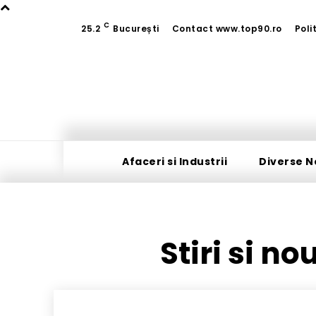
C
25.2
București
Contact www.top90.ro
Poli
Afaceri si Industrii
Diverse N
Stiri si no