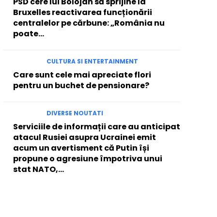
PSD cere lui Bolojan să sprijine la
Bruxelles reactivarea funcționării
centralelor pe cărbune: „România nu
poate…
CULTURA SI ENTERTAINMENT
Care sunt cele mai apreciate flori
pentru un buchet de pensionare?
DIVERSE NOUTATI
Serviciile de informații care au anticipat
atacul Rusiei asupra Ucrainei emit
acum un avertisment că Putin își
propune o agresiune împotriva unui
stat NATO,...