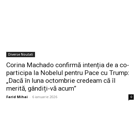
Diverse Noutati
Corina Machado confirmă intenția de a co-
participa la Nobelul pentru Pace cu Trump:
„Dacă în luna octombrie credeam că îl
merită, gândiți-vă acum”
Farid Mihai
-
6 ianuarie 2026
0