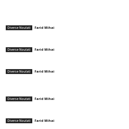
━ Articole populare
Regele Mihai nu a luat în exil tabloul de El Greco
Farid Mihai
-
12 august 2025
Diverse Noutati
Ilie Bolojan se unește cu Digi24 în timpul crizei politice. Care este
planul său și care sunt posibilitățile de întoarcere la…
Farid Mihai
-
11 mai 2026
Diverse Noutati
Protest la Palatul Cotroceni. Grupuri civice cer lui Nicușor Dan să
respingă numirile pentru…
Farid Mihai
-
6 martie 2026
Diverse Noutati
━ Ultimele stiri
Sepsi – FCSB: Partida de finalizare a rundei din Superligă
Farid Mihai
-
10 august 2026
Diverse Noutati
Realizare deosebită! Ștefania Uță, campioană mondială U20 la 400 m
cu obstacole
Farid Mihai
-
9 august 2026
Diverse Noutati