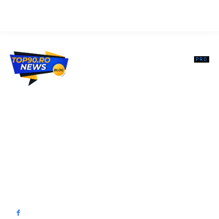
Top90.ro un site de știri / blog de noutăți, dedicat diseminării de
informații și actualități. Acesta oferă articole, reportaje și analize pe
teme diverse, de la evenimente curente la subiecte specifice de
interes. Este un spațiu digital pentru informare și educație.
Contactati-ne oricand la adresa: contact@top90.ro
Contact www.top90.ro
Politica de cookies (GDPR)
Politică de confidențialitate