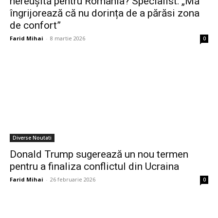
nereușită pentru România? Specialist: „Mă
îngrijorează că nu dorința de a părăsi zona
de confort”
Farid Mihai
-
8 martie 2026
0
Diverse Noutati
Donald Trump sugerează un nou termen
pentru a finaliza conflictul din Ucraina
Farid Mihai
-
26 februarie 2026
0