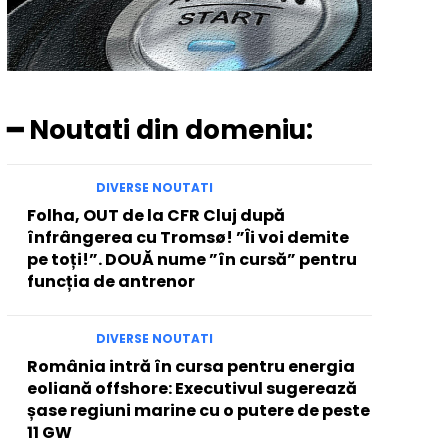
━ Noutati din domeniu:
DIVERSE NOUTATI
Folha, OUT de la CFR Cluj după
înfrângerea cu Tromsø! ”Îi voi demite
pe toți!”. DOUĂ nume ”în cursă” pentru
funcția de antrenor
DIVERSE NOUTATI
România intră în cursa pentru energia
eoliană offshore: Executivul sugerează
șase regiuni marine cu o putere de peste
11 GW