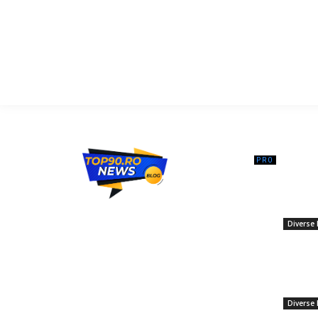
━ Ar
Trump re
impunere
Top90.ro un site de știri / blog de noutăți,
Strâmto
dedicat diseminării de informații și
Diverse 
actualități. Acesta oferă articole, reportaje
și analize pe teme diverse, de la
Moruțan,
evenimente curente la subiecte specifice
30 de mi
de interes. Este un spațiu digital pentru
este pos
informare și educație. Contactati-ne
constant
oricand la adresa: contact@top90.ro
Diverse 
26 ianuar