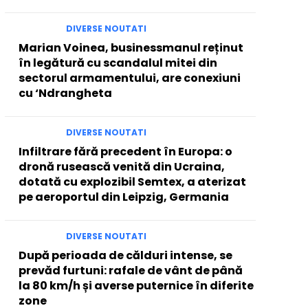
DIVERSE NOUTATI
Marian Voinea, businessmanul reținut
în legătură cu scandalul mitei din
sectorul armamentului, are conexiuni
cu ‘Ndrangheta
DIVERSE NOUTATI
Infiltrare fără precedent în Europa: o
dronă rusească venită din Ucraina,
dotată cu explozibil Semtex, a aterizat
pe aeroportul din Leipzig, Germania
DIVERSE NOUTATI
După perioada de călduri intense, se
prevăd furtuni: rafale de vânt de până
la 80 km/h și averse puternice în diferite
zone