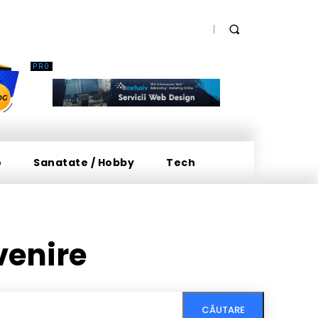
o
Sanatate / Hobby
Tech
venire
CĂUTARE