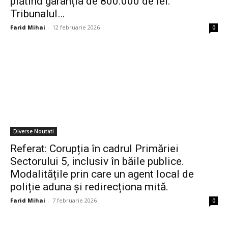
plătind garanția de 800.000 de lei.
Tribunalul…
Farid Mihai
-
12 februarie 2026
0
Diverse Noutati
Referat: Corupția în cadrul Primăriei
Sectorului 5, inclusiv în băile publice.
Modalitățile prin care un agent local de
poliție aduna și redirecționa mită.
Farid Mihai
-
7 februarie 2026
0