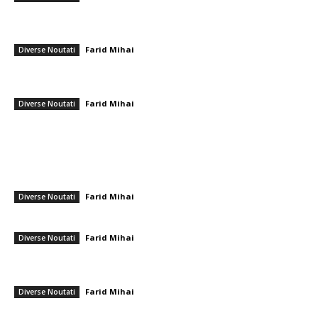
SONDAJ INSCOP: PNL depășește PSD în preferințele electorale pentru
alegerile parlamentare. Ce procente obțin AUR și…
Farid Mihai
-
18 mai 2026
Diverse Noutati
Giorgia Meloni declară șansele ca Italia să fie implicată în „Consiliul
pentru Pace” lansat de Trump
Farid Mihai
-
15 februarie 2026
Diverse Noutati
━ Ultimele stiri
Nicușor Dan, în urma hotărârii Moody’s: „Menținerea ratingului
României se datorează muncii depuse de instituții, populație și
sectorul privat”
Farid Mihai
-
7 august 2026
Diverse Noutati
Gigi Becali a parafat în Scoția
Farid Mihai
-
7 august 2026
Diverse Noutati
PSD cere lui Bolojan să sprijine la Bruxelles reactivarea funcționării
centralelor pe cărbune: „România nu poate…
Farid Mihai
-
7 august 2026
Diverse Noutati