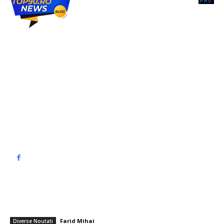
Top90.ro un site de știri / blog de noutăți, dedicat diseminării de
informații și actualități. Acesta oferă articole, reportaje și analize pe
teme diverse, de la evenimente curente la subiecte specifice de
interes. Este un spațiu digital pentru informare și educație.
Contactati-ne oricand la adresa: contact@top90.ro
Contact www.top90.ro
Politica de cookies (GDPR)
Politică de confidențialitate
━ Articole populare
Avertizare din partea unui specialist: „Analizați ce ați semnat și până
când este valabilă oferta, în contextul majorării facturii la electricitate”
Farid Mihai
-
5 august 2026
Diverse Noutati