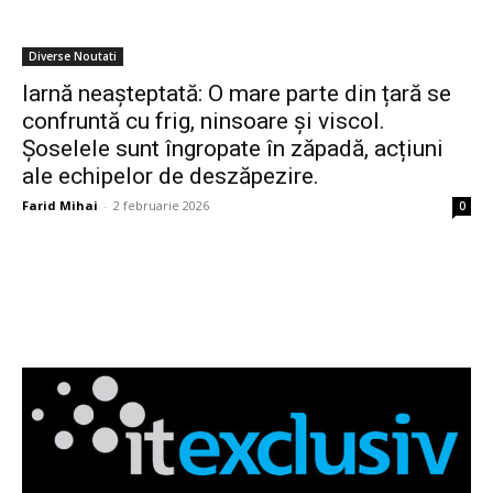
Diverse Noutati
Iarnă neașteptată: O mare parte din țară se
confruntă cu frig, ninsoare și viscol.
Șoselele sunt îngropate în zăpadă, acțiuni
ale echipelor de deszăpezire.
Farid Mihai
-
2 februarie 2026
0