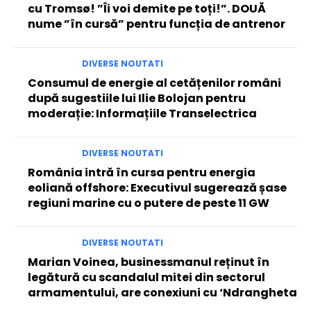
cu Tromsø! ”Îi voi demite pe toți!”. DOUĂ
nume ”în cursă” pentru funcția de antrenor
DIVERSE NOUTATI
Consumul de energie al cetățenilor români
după sugestiile lui Ilie Bolojan pentru
moderație: Informațiile Transelectrica
DIVERSE NOUTATI
România intră în cursa pentru energia
eoliană offshore: Executivul sugerează șase
regiuni marine cu o putere de peste 11 GW
DIVERSE NOUTATI
Marian Voinea, businessmanul reținut în
legătură cu scandalul mitei din sectorul
armamentului, are conexiuni cu ‘Ndrangheta