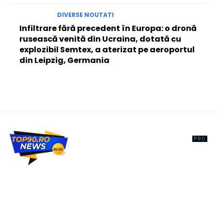
DIVERSE NOUTATI
Infiltrare fără precedent în Europa: o dronă
rusească venită din Ucraina, dotată cu
explozibil Semtex, a aterizat pe aeroportul
din Leipzig, Germania
Top90.ro un site de știri / blog de noutăți, dedicat diseminării de
informații și actualități. Acesta oferă articole, reportaje și analize pe
teme diverse, de la evenimente curente la subiecte specifice de
interes. Este un spațiu digital pentru informare și educație.
Contactati-ne oricand la adresa: contact@top90.ro