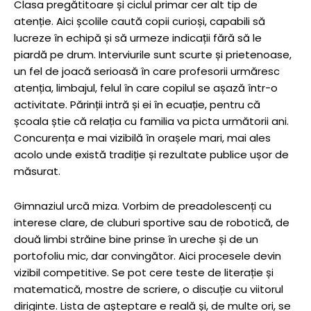
Clasa pregătitoare și ciclul primar cer alt tip de
atenție. Aici școlile caută copii curioși, capabili să
lucreze în echipă și să urmeze indicații fără să le
piardă pe drum. Interviurile sunt scurte și prietenoase,
un fel de joacă serioasă în care profesorii urmăresc
atenția, limbajul, felul în care copilul se așază într-o
activitate. Părinții intră și ei în ecuație, pentru că
școala știe că relația cu familia va picta următorii ani.
Concurența e mai vizibilă în orașele mari, mai ales
acolo unde există tradiție și rezultate publice ușor de
măsurat.
Gimnaziul urcă miza. Vorbim de preadolescenți cu
interese clare, de cluburi sportive sau de robotică, de
două limbi străine bine prinse în ureche și de un
portofoliu mic, dar convingător. Aici procesele devin
vizibil competitive. Se pot cere teste de literație și
matematică, mostre de scriere, o discuție cu viitorul
diriginte. Lista de așteptare e reală și, de multe ori, se