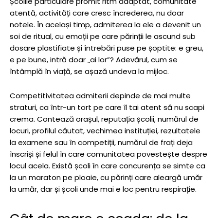
Școlile particulare promit ritm adaptat, comunitate
atentă, activități care cresc încrederea, nu doar
notele. În același timp, admiterea la ele a devenit un
soi de ritual, cu emoții pe care părinții le ascund sub
dosare plastifiate și întrebări puse pe șoptite: e greu,
e pe bune, intră doar „ai lor”? Adevărul, cum se
întâmplă în viață, se așază undeva la mijloc.
Competitivitatea admiterii depinde de mai multe
straturi, ca într-un tort pe care îl tai atent să nu scapi
crema. Contează orașul, reputația școlii, numărul de
locuri, profilul căutat, vechimea instituției, rezultatele
la examene sau în competiții, numărul de frați deja
înscriși și felul în care comunitatea povestește despre
locul acela. Există școli în care concurența se simte ca
la un maraton pe ploaie, cu părinți care aleargă umăr
la umăr, dar și școli unde mai e loc pentru respirație.