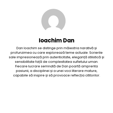
Ioachim Dan
Dan Ioachim se distinge prin măiestria narativă și
profunzimea cu care explorează teme actuale. Scrierile
sale impresionează prin autenticitate, eleganță stilistică și
sensibilitate față de complexitatea sufletului uman.
Fiecare lucrare semnată de Dan poartă amprenta
pasiunii, a disciplinei și a unei voci literare mature,
capabile să inspire și să provoace reflecția cititorilor.
Facebook
Twitter
Pinterest
WhatsApp