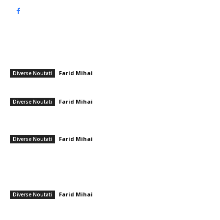
━ Articole populare
Nicușor Dan: „Cetățenii români așteaptă finalizarea crizei politice, însă
soluția nu ține de mine, ci de formațiunile politice”
Farid Mihai
-
15 iulie 2026
Diverse Noutati
Cristi Chivu, lider în Serie A: evaluarea obținută după revanșa sa.
Farid Mihai
-
4 ianuarie 2026
Diverse Noutati
DOCUMENT: Executivul a prezentat proiectul bugetar pentru anul 2026.
Alocarea resurselor financiare ale statului între instituții.
Farid Mihai
-
10 martie 2026
Diverse Noutati
━ Ultimele stiri
Marian Voinea, businessmanul reținut în legătură cu scandalul mitei din
sectorul armamentului, are conexiuni cu ‘Ndrangheta
Farid Mihai
-
6 august 2026
Diverse Noutati
Infiltrare fără precedent în Europa: o dronă rusească venită din Ucraina,