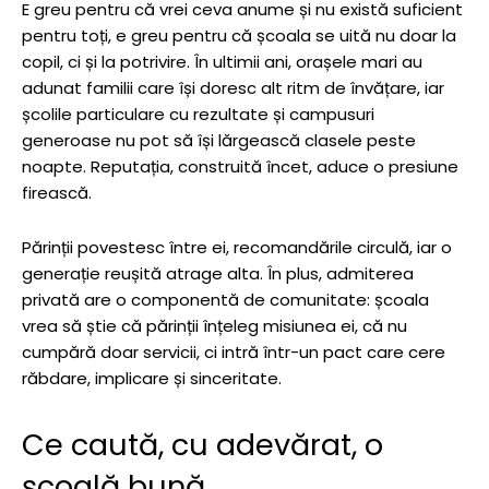
E greu pentru că vrei ceva anume și nu există suficient
pentru toți, e greu pentru că școala se uită nu doar la
copil, ci și la potrivire. În ultimii ani, orașele mari au
adunat familii care își doresc alt ritm de învățare, iar
școlile particulare cu rezultate și campusuri
generoase nu pot să își lărgească clasele peste
noapte. Reputația, construită încet, aduce o presiune
firească.
Părinții povestesc între ei, recomandările circulă, iar o
generație reușită atrage alta. În plus, admiterea
privată are o componentă de comunitate: școala
vrea să știe că părinții înțeleg misiunea ei, că nu
cumpără doar servicii, ci intră într-un pact care cere
răbdare, implicare și sinceritate.
Ce caută, cu adevărat, o
școală bună