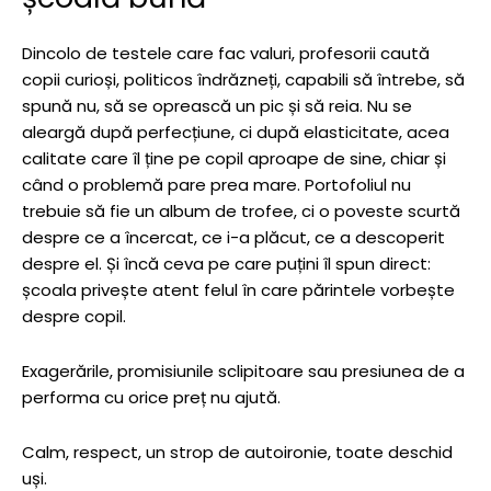
Dincolo de testele care fac valuri, profesorii caută
copii curioși, politicos îndrăzneți, capabili să întrebe, să
spună nu, să se oprească un pic și să reia. Nu se
aleargă după perfecțiune, ci după elasticitate, acea
calitate care îl ține pe copil aproape de sine, chiar și
când o problemă pare prea mare. Portofoliul nu
trebuie să fie un album de trofee, ci o poveste scurtă
despre ce a încercat, ce i-a plăcut, ce a descoperit
despre el. Și încă ceva pe care puțini îl spun direct:
școala privește atent felul în care părintele vorbește
despre copil.
Exagerările, promisiunile sclipitoare sau presiunea de a
performa cu orice preț nu ajută.
Calm, respect, un strop de autoironie, toate deschid
uși.