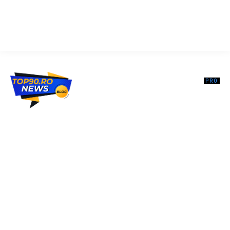
Top90.ro un site de știri / blog de noutăți, dedicat diseminării de
informații și actualități. Acesta oferă articole, reportaje și analize pe
teme diverse, de la evenimente curente la subiecte specifice de
interes. Este un spațiu digital pentru informare și educație.
Contactati-ne oricand la adresa: contact@top90.ro
Contact www.top90.ro
Politica de cookies (GDPR)
Politică de confidențialitate