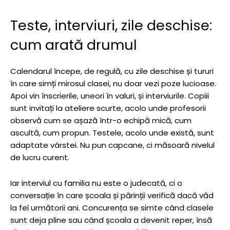
Teste, interviuri, zile deschise:
cum arată drumul
Calendarul începe, de regulă, cu zile deschise și tururi
în care simți mirosul clasei, nu doar vezi poze lucioase.
Apoi vin înscrierile, uneori în valuri, și interviurile. Copiii
sunt invitați la ateliere scurte, acolo unde profesorii
observă cum se așază într-o echipă mică, cum
ascultă, cum propun. Testele, acolo unde există, sunt
adaptate vârstei. Nu pun capcane, ci măsoară nivelul
de lucru curent.
Iar interviul cu familia nu este o judecată, ci o
conversație în care școala și părinții verifică dacă văd
la fel următorii ani. Concurența se simte când clasele
sunt deja pline sau când școala a devenit reper, însă