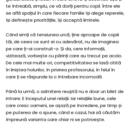
te întreabă, simplu, ce vă doriți pentru copil. Între ele
se află spațiul în care fiecare familie își alege reperele,
își definește prioritățile, își acceptă limitele.
Când simți că tensiunea urcă, ține aproape de copiii
tăi, de ceea ce sunt ei cu adevărat, nu de imaginea
pe care ți-ai construit-o. Și da, cere informații,
vizitează, vorbește cu părinți care au trecut pe acolo.
De cele mai multe ori, competitivitatea se lasă citită
în liniștea holurilor, în privirea profesorului, în felul în
care ți se răspunde la o întrebare incomodă.
Până la urmă, o admitere reușită nu e doar un bilet de
intrare. E începutul unei relații. Iar relațiile bune, cele
care cresc oameni, se așază pe încredere, pe timp și
pe puterea de a spune, când e cazul, hai să căutăm
împreună varianta care chiar ni se potrivește.