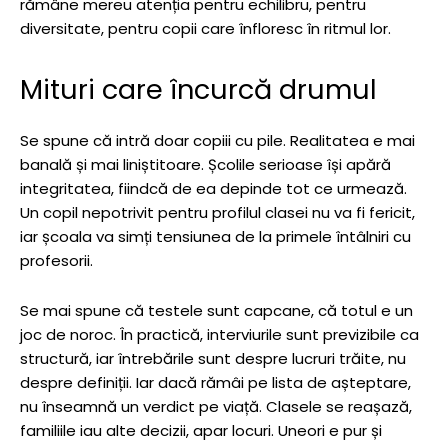
rămâne mereu atenția pentru echilibru, pentru
diversitate, pentru copii care înfloresc în ritmul lor.
Mituri care încurcă drumul
Se spune că intră doar copiii cu pile. Realitatea e mai
banală și mai liniștitoare. Școlile serioase își apără
integritatea, fiindcă de ea depinde tot ce urmează.
Un copil nepotrivit pentru profilul clasei nu va fi fericit,
iar școala va simți tensiunea de la primele întâlniri cu
profesorii.
Se mai spune că testele sunt capcane, că totul e un
joc de noroc. În practică, interviurile sunt previzibile ca
structură, iar întrebările sunt despre lucruri trăite, nu
despre definiții. Iar dacă rămâi pe lista de așteptare,
nu înseamnă un verdict pe viață. Clasele se reașază,
familiile iau alte decizii, apar locuri. Uneori e pur și