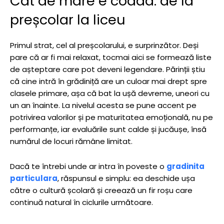
Cât de mare e coada: de la
preșcolar la liceu
Primul strat, cel al preșcolarului, e surprinzător. Deși
pare că ar fi mai relaxat, tocmai aici se formează liste
de așteptare care pot deveni legendare. Părinții știu
că cine intră în grădiniță are un culoar mai drept spre
clasele primare, așa că bat la ușă devreme, uneori cu
un an înainte. La nivelul acesta se pune accent pe
potrivirea valorilor și pe maturitatea emoțională, nu pe
performanțe, iar evaluările sunt calde și jucăușe, însă
numărul de locuri rămâne limitat.
Dacă te întrebi unde ar intra în poveste o
gradinita
particulara
, răspunsul e simplu: ea deschide ușa
către o cultură școlară și creează un fir roșu care
continuă natural în ciclurile următoare.