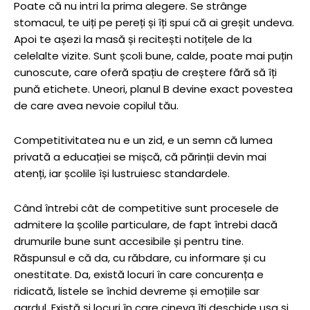
Poate că nu intri la prima alegere. Se strânge
stomacul, te uiți pe pereți și îți spui că ai greșit undeva.
Apoi te așezi la masă și recitești notițele de la
celelalte vizite. Sunt școli bune, calde, poate mai puțin
cunoscute, care oferă spațiu de creștere fără să îți
pună etichete. Uneori, planul B devine exact povestea
de care avea nevoie copilul tău.
Competitivitatea nu e un zid, e un semn că lumea
privată a educației se mișcă, că părinții devin mai
atenți, iar școlile își lustruiesc standardele.
Când întrebi cât de competitive sunt procesele de
admitere la școlile particulare, de fapt întrebi dacă
drumurile bune sunt accesibile și pentru tine.
Răspunsul e că da, cu răbdare, cu informare și cu
onestitate. Da, există locuri în care concurența e
ridicată, listele se închid devreme și emoțiile sar
gardul. Există și locuri în care cineva îți deschide ușa și