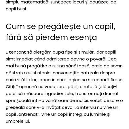
simplu matematică: sunt zece locuri și douăzeci de
copii buni.
Cum se pregătește un copil,
fără să pierdem esența
E tentant să alergăm după fișe și simulări, dar copiii
simt imediat când admiterea devine o povară. Cea
mai bună pregătire e rutina sănătoasă, orele de somn
păstrate cu sfințenie, conversațiile naturale despre
curiozitățile lor, joaca în care logica se strecoară firesc.
Citiți împreună cu voce tare, gătiți o rețetă și lăsați-l
pe el să măsoare ingredientele, transformați drumul
spre școală într-o vânătoare de indicii, vorbiți despre o
greșeală care v-a învățat ceva. La interviu nu vine un
copil „antrenat”, vine un copil întreg, cu luminile și
umbrele lui.