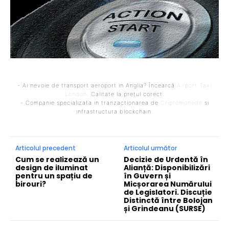
- Ai nevoie de transport aeroport in Anglia? Încearcă
Airport Taxi
London
. Calitate la prețul corect.
- Companie specializata in tranzactionarea de
Criptomonede
si
infrastructura blockchain.
Articolul precedent
Articolul următor
Cum se realizează un
Decizie de Urdentă în
design de iluminat
Alianță: Disponibilizări
pentru un spațiu de
în Guvern și
birouri?
Micșorarea Numărului
de Legislatori. Discuție
Distinctă între Bolojan
și Grindeanu (SURSE)