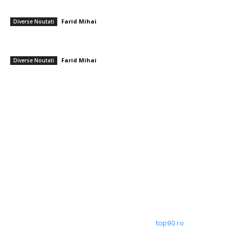
dotată cu explozibil Semtex, a aterizat pe aeroportul din Leipzig,
Germania
Farid Mihai
-
5 august 2026
Diverse Noutati
După perioada de călduri intense, se prevăd furtuni: rafale de vânt de
până la 80 km/h și averse puternice în diferite zone
Farid Mihai
-
5 august 2026
Diverse Noutati
━ Toate categoriile
Afaceri si Industrii
Arta si istorie
Auto
Beauty
Constructii
Cultura si Entertainment
© Acest site este creat si administrat de
top90.ro
. Toate