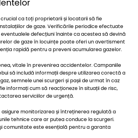
dentelor
ucial ca toți proprietarii și locatarii să fie
nstalațiilor de gaze. Verificările periodice efectuate
ia eventualele defecțiuni înainte ca acestea să devină
lor de gaze în locuințe poate oferi un avertisment
rvenția rapidă pentru a preveni acumularea gazelor.
enea, vitale în prevenirea accidentelor. Campaniile
ebui să includă informații despre utilizarea corectă a
z, semnele unei scurgeri și pașii de urmat în caz
fie informați cum să reacționeze în situații de risc,
tactarea serviciilor de urgență.
 asigure monitorizarea și întreținerea regulată a
iunile tehnice care ar putea conduce la scurgeri.
 și comunitate este esențială pentru a garanta