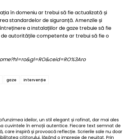
ația în domeniu ar trebui să fie actualizată și
rea standardelor de siguranță. Amenzile și
reținere a instalațiilor de gaze trebuie să fie
 de autoritățile competente ar trebui să fie o
om/home?hl=ro&gl=RO&ceid=RO%3Aro
gaze
intervenție
ofunzimea ideilor, un stil elegant și rafinat, dar mai ales
rma cuvintele în emoții autentice. Fiecare text semnat de
, care inspiră și provoacă reflecție. Scrierile sale nu doar
bilitatea cititorului, lăsând o impresie de neuitat. Prin