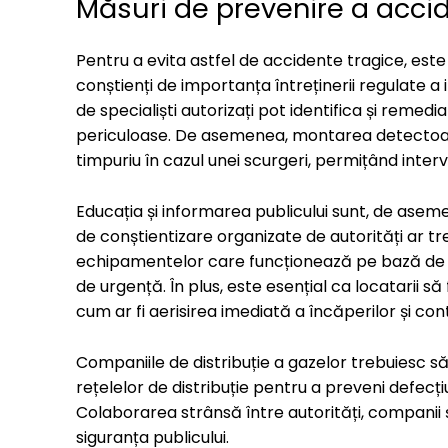
Măsuri de prevenire a acci
Pentru a evita astfel de accidente tragice, este cr
conștienți de importanța întreținerii regulate a i
de specialiști autorizați pot identifica și remed
periculoase. De asemenea, montarea detectoare
timpuriu în cazul unei scurgeri, permițând inte
Educația și informarea publicului sunt, de asem
de conștientizare organizate de autorități ar tr
echipamentelor care funcționează pe bază de ga
de urgență. În plus, este esențial ca locatarii să 
cum ar fi aerisirea imediată a încăperilor și con
Companiile de distribuție a gazelor trebuiesc să
rețelelor de distribuție pentru a preveni defecț
Colaborarea strânsă între autorități, companii
siguranța publicului.