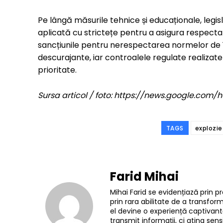
Pe lângă măsurile tehnice și educaționale, legisl
aplicată cu strictețe pentru a asigura respecta
sancțiunile pentru nerespectarea normelor de înt
descurajante, iar controalele regulate realizate
prioritate.
Sursa articol / foto: https://news.google.c
TAGS
explozie
Farid Mihai
Mihai Farid se evidențiază prin pr
prin rara abilitate de a transfo
el devine o experiență captivantă
transmit informații, ci ating sensi