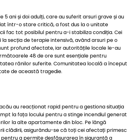
5 ani și doi adulți, care au suferit arsuri grave și au
lat într-o stare critică, a fost dus la o unitate
i fac tot posibilul pentru a-i stabiliza condiția. Cei
ți la secția de terapie intensivă, având arsuri pe o
unt profund afectate, iar autoritățile locale le-au
 următoarele 48 de ore sunt esențiale pentru
itatea rănilor suferite. Comunitatea locală a început
ectate de această tragedie.
Bacău au reacționat rapid pentru a gestiona situația
mpt la fața locului pentru a stinge incendiul generat
rilor la alte apartamente din bloc. Pe lângă
i clădirii, asigurându-se că toți cei afectați primesc
na pentru a permite desfășurarea în siguranță a