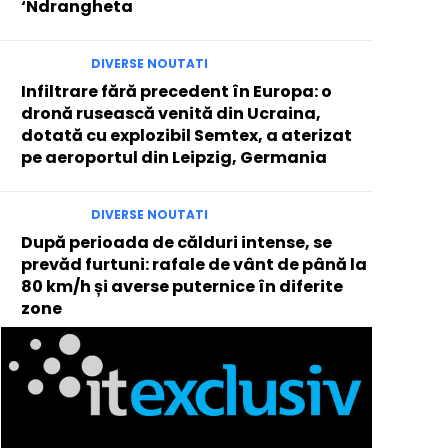
‘Ndrangheta
DIVERSE NOUTATI
Infiltrare fără precedent în Europa: o
dronă rusească venită din Ucraina,
dotată cu explozibil Semtex, a aterizat
pe aeroportul din Leipzig, Germania
DIVERSE NOUTATI
După perioada de călduri intense, se
prevăd furtuni: rafale de vânt de până la
80 km/h și averse puternice în diferite
zone