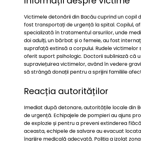
Informații despre victime
Victimele detonării din Bacău cuprind un copil de 
fost transportați de urgență la spital. Copilul, af
specializată în tratamentul arsurilor, unde medici
doi adulți, un bărbat și o femeie, au fost interna
suprafață extinsă a corpului. Rudele victimelor s
oferit suport psihologic. Doctorii subliniază că
supraviețuirea victimelor, având în vedere grav
să strângă donații pentru a sprijini familiile af
Reacția autorităților
Imediat după detonare, autoritățile locale din 
de urgență. Echipajele de pompieri au ajuns pro
de explozie și pentru a preveni extinderea flăcă
aceasta, echipele de salvare au evacuat locatari
îngrijire medicală adecvată. Poliția a izolat zo