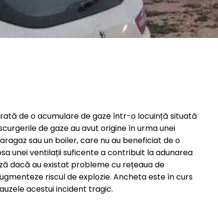
ată de o acumulare de gaze într-o locuință situată
curgerile de gaze au avut origine în urma unei
 aragaz sau un boiler, care nu au beneficiat de o
sa unei ventilații suficente a contribuit la adunarea
inează dacă au existat probleme cu rețeaua de
ă augmenteze riscul de explozie. Ancheta este în curs
auzele acestui incident tragic.