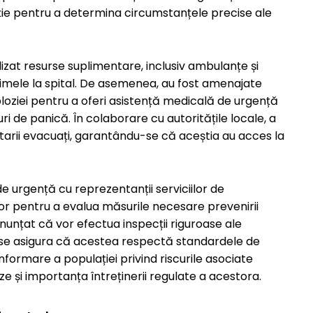
gație pentru a determina circumstanțele precise ale
izat resurse suplimentare, inclusiv ambulanțe și
imele la spital. De asemenea, au fost amenajate
loziei pentru a oferi asistență medicală de urgență
ri de panică. În colaborare cu autoritățile locale, a
arii evacuați, garantându-se că aceștia au acces la
e urgență cu reprezentanții serviciilor de
elor pentru a evalua măsurile necesare prevenirii
 anunțat că vor efectua inspecții riguroase ale
a se asigura că acestea respectă standardele de
informare a populației privind riscurile asociate
aze și importanța întreținerii regulate a acestora.