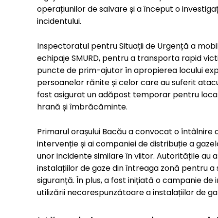
operațiunilor de salvare și a început o investi
incidentului.
Inspectoratul pentru Situații de Urgență a mobil
echipaje SMURD, pentru a transporta rapid vict
puncte de prim-ajutor în apropierea locului exp
persoanelor rănite și celor care au suferit atacu
fost asigurat un adăpost temporar pentru locat
hrană și îmbrăcăminte.
Primarul orașului Bacău a convocat o întâlnire d
intervenție și ai companiei de distribuție a gaz
unor incidente similare în viitor. Autoritățile au
instalațiilor de gaze din întreaga zonă pentru 
siguranță. În plus, a fost inițiată o campanie de 
utilizării necorespunzătoare a instalațiilor de g