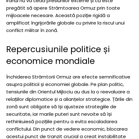
Iranul nu va ceda presiunilor externe și că este
pregătit să apere Strâmtoarea Ormuz prin toate
mijloacele necesare. Această poziție rigidă a
amplificat îngrijorările globale cu privire la riscul unui
conflict militar în zonă.
Repercusiunile politice și
economice mondiale
Închiderea Strâmtorii Ormuz are efecte semnificative
asupra politicii și economiei globale. Pe plan politic,
tensiunile din Orientul Mijlociu au dus la o reevaluare a
relațiilor diplomatice și a alianțelor strategice. Țările din
zonă sunt obligate să își ajusteze strategiile de
securitate, iar marile puteri sunt nevoite să își
rethinkuiesă pozițiile pentru a evita escaladarea
conflictului. Din punct de vedere economic, blocarea
acestui punct de tranzit crucial a creat instabilitate