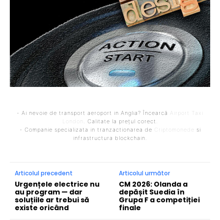
- Ai nevoie de transport aeroport in Anglia? Încearcă
Airport Taxi
London
. Calitate la prețul corect.
- Companie specializata in tranzactionarea de
Criptomonede
si
infrastructura blockchain.
Articolul precedent
Articolul următor
Urgențele electrice nu
CM 2026: Olanda a
au program — dar
depășit Suedia în
soluțiile ar trebui să
Grupa F a competiției
existe oricând
finale