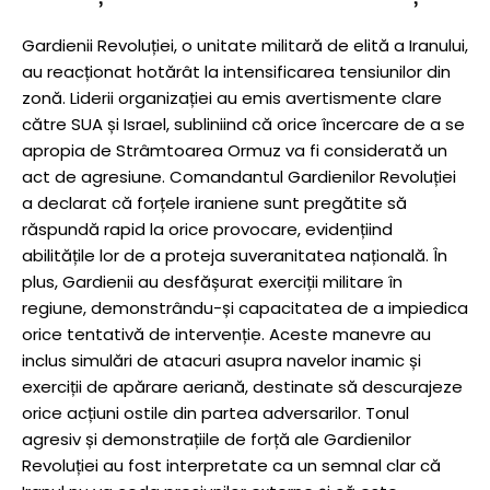
Gardienii Revoluției, o unitate militară de elită a Iranului,
au reacționat hotărât la intensificarea tensiunilor din
zonă. Liderii organizației au emis avertismente clare
către SUA și Israel, subliniind că orice încercare de a se
apropia de Strâmtoarea Ormuz va fi considerată un
act de agresiune. Comandantul Gardienilor Revoluției
a declarat că forțele iraniene sunt pregătite să
răspundă rapid la orice provocare, evidențiind
abilitățile lor de a proteja suveranitatea națională. În
plus, Gardienii au desfășurat exerciții militare în
regiune, demonstrându-și capacitatea de a impiedica
orice tentativă de intervenție. Aceste manevre au
inclus simulări de atacuri asupra navelor inamic și
exerciții de apărare aeriană, destinate să descurajeze
orice acțiuni ostile din partea adversarilor. Tonul
agresiv și demonstrațiile de forță ale Gardienilor
Revoluției au fost interpretate ca un semnal clar că