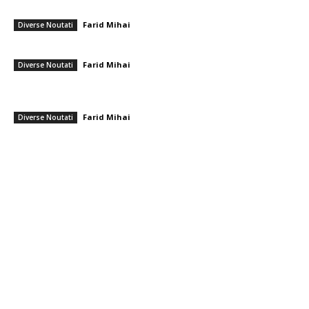
sectorul privat”
Farid Mihai
-
7 august 2026
Diverse Noutati
Gigi Becali a parafat în Scoția
Farid Mihai
-
7 august 2026
Diverse Noutati
PSD cere lui Bolojan să sprijine la Bruxelles reactivarea funcționării
centralelor pe cărbune: „România nu poate…
Farid Mihai
-
7 august 2026
Diverse Noutati
━ Toate categoriile
Afaceri si Industrii
Arta si istorie
Auto
Beauty
Constructii
Cultura si Entertainment