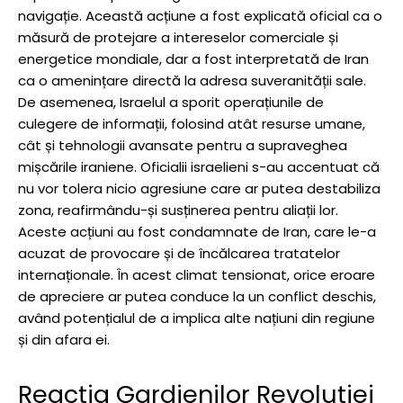
navigație. Această acțiune a fost explicată oficial ca o
măsură de protejare a intereselor comerciale și
energetice mondiale, dar a fost interpretată de Iran
ca o amenințare directă la adresa suveranității sale.
De asemenea, Israelul a sporit operațiunile de
culegere de informații, folosind atât resurse umane,
cât și tehnologii avansate pentru a supraveghea
mișcările iraniene. Oficialii israelieni s-au accentuat că
nu vor tolera nicio agresiune care ar putea destabiliza
zona, reafirmându-și susținerea pentru aliații lor.
Aceste acțiuni au fost condamnate de Iran, care le-a
acuzat de provocare și de încălcarea tratatelor
internaționale. În acest climat tensionat, orice eroare
de apreciere ar putea conduce la un conflict deschis,
având potențialul de a implica alte națiuni din regiune
și din afara ei.
Reacția Gardienilor Revoluției