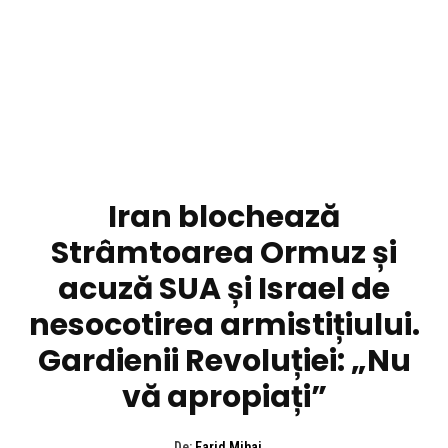
DIVERSE NOUTATI
Iran blochează
Strâmtoarea Ormuz și
acuză SUA și Israel de
nesocotirea armistițiului.
Gardienii Revoluției: „Nu
vă apropiați”
De:
Farid Mihai