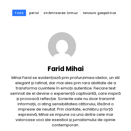
TAGS
petrol
strâmtoarea Ormuz
tensiuni geopolitice
Farid Mihai
Mihai Farid se evidențiază prin profunzimea ideilor, un stil
elegant și rafinat, dar mai ales prin rara abilitate de a
transforma cuvintele în emoții autentice. Fiecare text
semnat de el devine o experiență captivantă, care inspiră
și provoacă reflecție. Scrierile sale nu doar transmit
informații, ci ating sensibilitatea cititorului, lăsând o
impresie de neuitat. Prin claritate, echilibru și forță
expresivă, Mihai se impune ca una dintre cele mai
valoroase voci ale eseisticii și jurnalismului de opinie
contemporan.