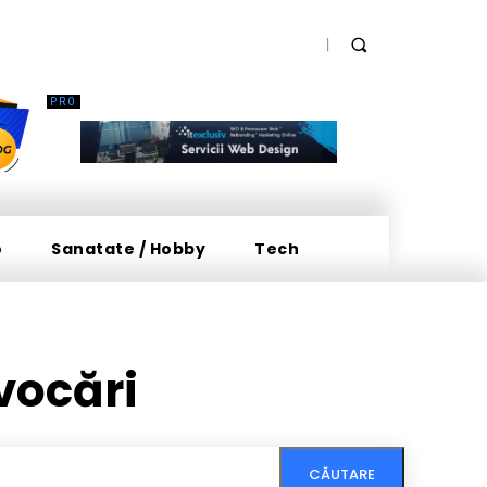
o
Sanatate / Hobby
Tech
vocări
CĂUTARE