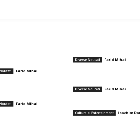
ticole populare
━ Ultimele stiri
orgescu, Horaţiu Potra și echipa lor
Gigi Becali a parafat în Scoția
 tentativei de lovitură de stat,
Farid Mihai
-
7 aug
Diverse Noutati
luni la Curtea de Apel București
PSD cere lui Bolojan să sprijine la Bru
Farid Mihai
-
Noutati
arie 2026
reactivarea funcționării centralelor pe
cărbune: „România nu poate…
xcepțional la Bruxelles: Conducătorii
Farid Mihai
-
7 aug
Diverse Noutati
 hotărăsc coordonarea strategiilor
are la Trump și Groenlanda
Care sunt cele mai apreciate flori pen
Farid Mihai
-
Noutati
buchet de pensionare?
ie 2026
Ioachim Da
Cultura si Entertainment
mplementate după ridicarea
7 august 2026
ui de preț la gaz, începând cu 1
 Executivul fixează reglementări pentru
a producători.