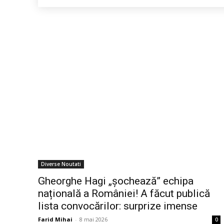
Diverse Noutati
Gheorghe Hagi „șochează” echipa
națională a României! A făcut publică
lista convocărilor: surprize imense
Farid Mihai
-
8 mai 2026
0