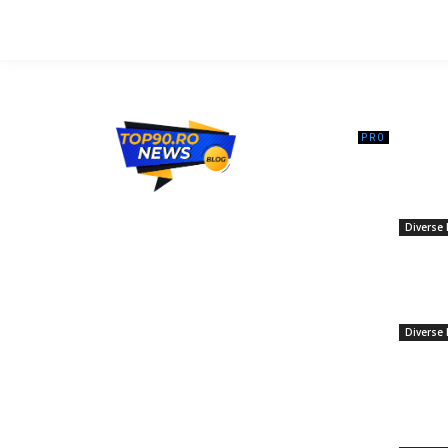
━ Ar
Călin Ge
din cazul
Top90.ro un site de știri / blog de noutăți,
chemați 
dedicat diseminării de informații și
Diverse 
actualități. Acesta oferă articole, reportaje
23 febru
și analize pe teme diverse, de la
Summit e
evenimente curente la subiecte specifice
europeni
de interes. Este un spațiu digital pentru
referito
informare și educație. Contactati-ne
Diverse 
oricand la adresa: contact@top90.ro
22 ianuar
Contact www.top90.ro
Măsuri i
plafonul
Politica de cookies (GDPR)
aprilie.
Politică de confidențialitate
prețul l