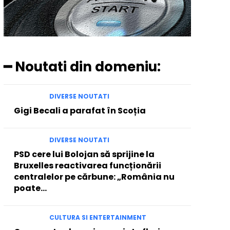
━ Noutati din domeniu:
DIVERSE NOUTATI
Gigi Becali a parafat în Scoția
DIVERSE NOUTATI
PSD cere lui Bolojan să sprijine la
Bruxelles reactivarea funcționării
centralelor pe cărbune: „România nu
poate…
CULTURA SI ENTERTAINMENT