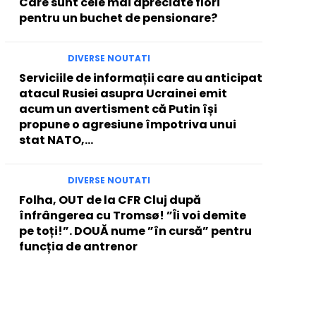
Care sunt cele mai apreciate flori
pentru un buchet de pensionare?
DIVERSE NOUTATI
Serviciile de informații care au anticipat
atacul Rusiei asupra Ucrainei emit
acum un avertisment că Putin își
propune o agresiune împotriva unui
stat NATO,...
DIVERSE NOUTATI
Folha, OUT de la CFR Cluj după
înfrângerea cu Tromsø! ”Îi voi demite
pe toți!”. DOUĂ nume ”în cursă” pentru
funcția de antrenor