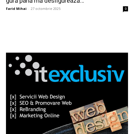
gură până mă desfigurează…”
Farid Mihai
-
27 octombrie 2025
0