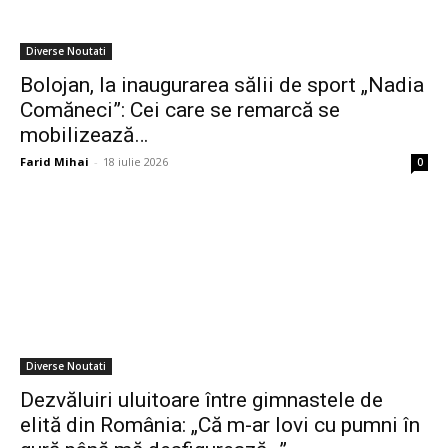
Diverse Noutati
Bolojan, la inaugurarea sălii de sport „Nadia
Comăneci”: Cei care se remarcă se
mobilizează…
Farid Mihai
-
18 iulie 2026
0
Diverse Noutati
Dezvăluiri uluitoare între gimnastele de
elită din România: „Că m-ar lovi cu pumni în