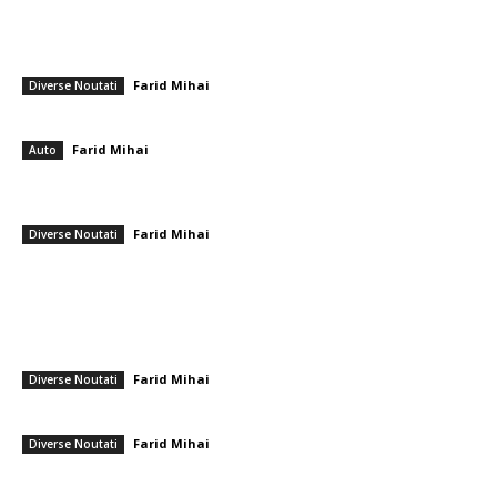
━ Articole populare
PSD aduce în atenția Parlamentului European conflictul cu PNL legat de
Congres: Comisia LIBE, notificată în privința acestui subiect…
Farid Mihai
-
2 iulie 2026
Diverse Noutati
Care sunt cele mai fiabile mașini hibrid ale momentului?
Farid Mihai
-
11 august 2025
Auto
„Tehnicianul FCSB reiterează declarațiile lui Gigi Becali: „Cine nu e
mulțumit, poate să plece”
Farid Mihai
-
11 mai 2026
Diverse Noutati
━ Ultimele stiri
Nicușor Dan, în urma hotărârii Moody’s: „Menținerea ratingului
României se datorează muncii depuse de instituții, populație și
sectorul privat”
Farid Mihai
-
7 august 2026
Diverse Noutati
Gigi Becali a parafat în Scoția
Farid Mihai
-
7 august 2026
Diverse Noutati
PSD cere lui Bolojan să sprijine la Bruxelles reactivarea funcționării