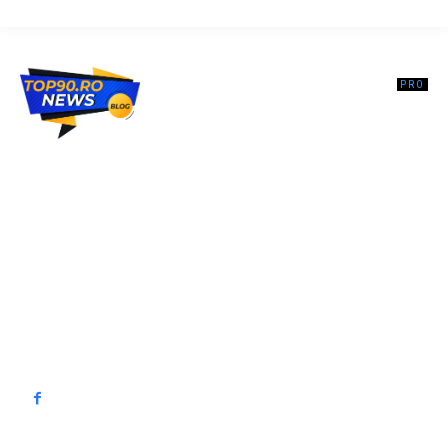
Top90.ro un site de știri / blog de noutăți, dedicat diseminării de
informații și actualități. Acesta oferă articole, reportaje și analize pe
teme diverse, de la evenimente curente la subiecte specifice de
interes. Este un spațiu digital pentru informare și educație.
Contactati-ne oricand la adresa: contact@top90.ro
Contact www.top90.ro
Politica de cookies (GDPR)
Politică de confidențialitate