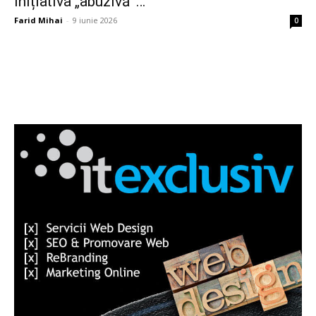
inițiativa „abuzivă”…
Farid Mihai
-
9 iunie 2026
0