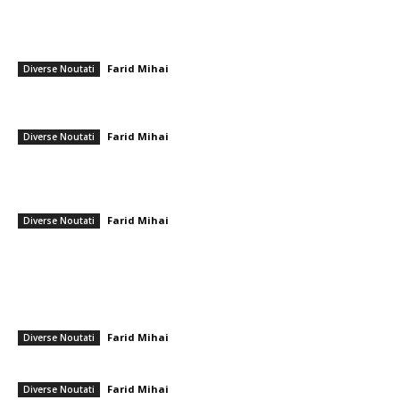
━ Articole populare
Ministrul Finanțelor subliniază „aspectul cel mai delicat” al raportului în
prima sa reacție după hotărârea Fitch.
Farid Mihai
-
31 iulie 2026
Diverse Noutati
Negocieri între SUA și Rusia în Florida privind războiul din Ucraina: Kirill
Dimitriev declară că discuțiile constructive vor continua.
Farid Mihai
-
21 decembrie 2025
Diverse Noutati
Ilie Bolojan răspunde la cererile împotriva lui Radu Marinescu: „Plagiatul
reprezintă o variantă de hoție”. Circumstanțele în care ministrul Justiției
își va pierde postul.
Farid Mihai
-
13 ianuarie 2026
Diverse Noutati
━ Ultimele stiri
Nicușor Dan, în urma hotărârii Moody’s: „Menținerea ratingului
României se datorează muncii depuse de instituții, populație și
sectorul privat”
Farid Mihai
-
7 august 2026
Diverse Noutati
Gigi Becali a parafat în Scoția
Farid Mihai
-
7 august 2026
Diverse Noutati