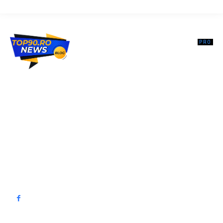
Top90.ro un site de știri / blog de noutăți, dedicat diseminării de
informații și actualități. Acesta oferă articole, reportaje și analize pe
teme diverse, de la evenimente curente la subiecte specifice de
interes. Este un spațiu digital pentru informare și educație.
Contactati-ne oricand la adresa: contact@top90.ro
Contact www.top90.ro
Politica de cookies (GDPR)
Politică de confidențialitate