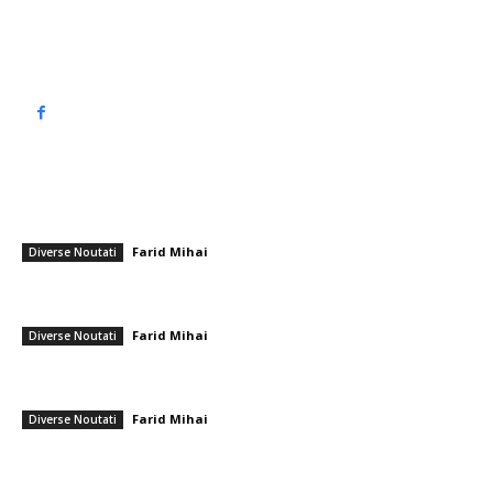
Politică de confidențialitate
━ Articole populare
„Principalul succes al Mercosur: Javier Milei apreciază înțelegerea de
liber schimb cu UE”
Farid Mihai
-
17 ianuarie 2026
Diverse Noutati
Accident feroviar în sudul Spaniei: minimum 20 de decese și mulți răniți
limitați în trenurile de mare viteză.
Farid Mihai
-
18 ianuarie 2026
Diverse Noutati
Reacția primară de la Kiev după ce România a distrus pentru prima
dată o dronă: „Rusia analizează continuu hotărârea Occidentului”
Farid Mihai
-
24 iulie 2026
Diverse Noutati
━ Ultimele stiri