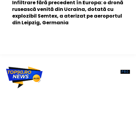
Infiltrare fără precedent în Europa: o dronă
rusească venită din Ucraina, dotată cu
explozibil Semtex, a aterizat pe aeroportul
din Leipzig, Germania
Top90.ro un site de știri / blog de noutăți, dedicat diseminării de
informații și actualități. Acesta oferă articole, reportaje și analize pe
teme diverse, de la evenimente curente la subiecte specifice de
interes. Este un spațiu digital pentru informare și educație.
Contactati-ne oricand la adresa: contact@top90.ro
Contact www.top90.ro
Politica de cookies (GDPR)